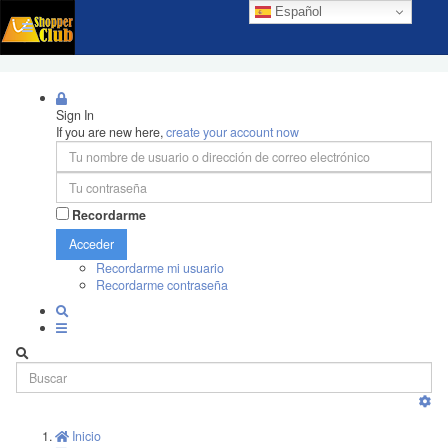
Español
Sign In
If you are new here,
create your account now
Recordarme
Acceder
Recordarme mi usuario
Recordarme contraseña
Inicio