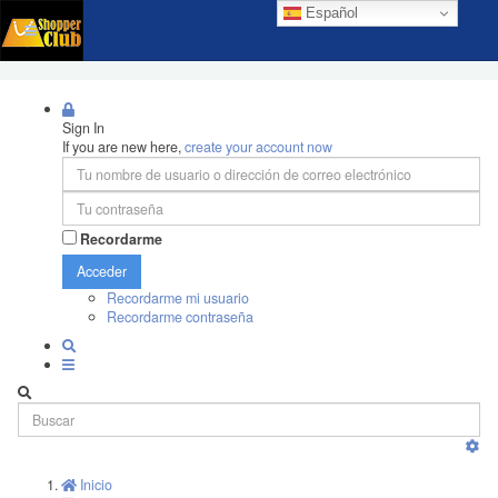
Español
Sign In
If you are new here,
create your account now
Recordarme
Acceder
Recordarme mi usuario
Recordarme contraseña
Inicio