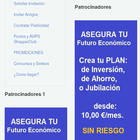
Solicitar Invitación
Patrocinadores
Invitar Amigos
Contratar Publicidad
Puntos y AVIPS
ShopperClub
PROMOCIONES
Concursos y Sorteos
¿Como llegar?
Patrocinadores 1