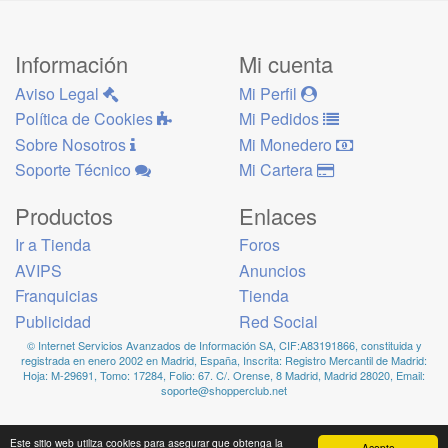
Información
Mi cuenta
Aviso Legal
Mi Perfil
Política de Cookies
Mi Pedidos
Sobre Nosotros
Mi Monedero
Soporte Técnico
Mi Cartera
Productos
Enlaces
Ir a Tienda
Foros
AVIPS
Anuncios
Franquicias
Tienda
Publicidad
Red Social
© Internet Servicios Avanzados de Información SA, CIF:A83191866, constituida y
registrada en enero 2002 en Madrid, España, Inscrita: Registro Mercantil de Madrid:
Hoja: M-29691, Tomo: 17284, Folio: 67. C/. Orense, 8 Madrid, Madrid 28020, Email:
soporte@shopperclub.net
Este sitio web utiliza cookies para asegurar que obtenga la
Acepto