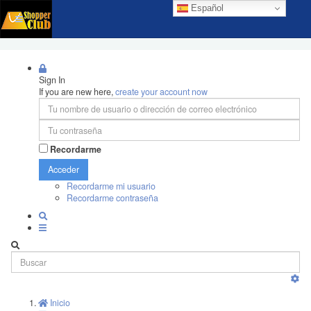
Español
Sign In
If you are new here,
create your account now
Recordarme
Acceder
Recordarme mi usuario
Recordarme contraseña
Inicio