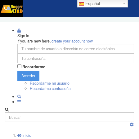
Español
Sign In
If you are new here,
create your account now
Recordarme
Acceder
Recordarme mi usuario
Recordarme contraseña
Inicio