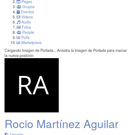
Pages
Grupos
Eventos
Videos
Audio
Fotos
People
Polls
Marketplace
Cargando Imagen de Portada...
Arrastra la Imagen de Portada para marcar
la nueva posición
Rocio Martínez Aguilar
Usuario