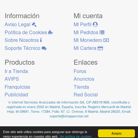
Información
Mi cuenta
Aviso Legal
Mi Perfil
Política de Cookies
Mi Pedidos
Sobre Nosotros
Mi Monedero
Soporte Técnico
Mi Cartera
Productos
Enlaces
Ir a Tienda
Foros
AVIPS
Anuncios
Franquicias
Tienda
Publicidad
Red Social
© Internet Servicios Avanzados de Información SA, CIF:A83191866, constituida y
registrada en enero 2002 en Madrid, España, Inscrita: Registro Mercantil de Madrid:
Hoja: M-29691, Tomo: 17284, Folio: 67. C/. Orense, 8 Madrid, Madrid 28020, Email:
soporte@shopperclub.net
Este sitio web utiliza cookies para asegurar que obtenga la
Acepto
mejor experiencia en nuestro sitio web.
Ver política de cookies