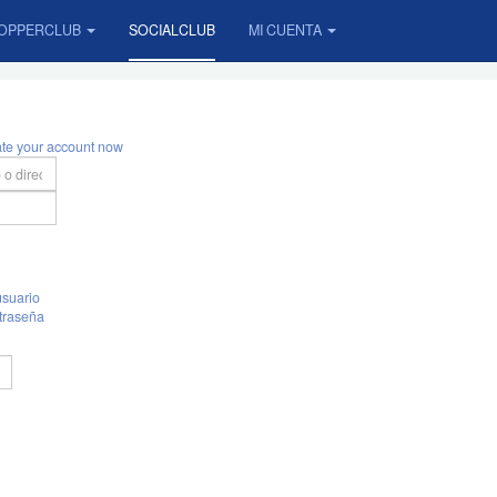
OPPERCLUB
SOCIALCLUB
MI CUENTA
ate your account now
suario
traseña