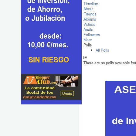
Timeline
About
Friends
Albums
Videos
Audio
Followers
More
Polls
All Polls
There are no polls available fro