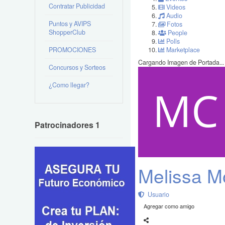
Contratar Publicidad
Videos
Audio
Puntos y AVIPS
Fotos
ShopperClub
People
Polls
PROMOCIONES
Marketplace
Cargando Imagen de Portada...
Concursos y Sorteos
¿Como llegar?
Patrocinadores 1
Melissa M
Usuario
Agregar como amigo