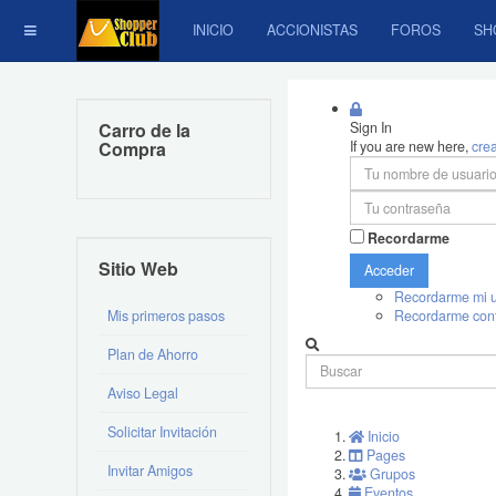
INICIO
ACCIONISTAS
FOROS
SH
Carro de la
Sign In
Compra
If you are new here,
cre
Recordarme
Sitio Web
Acceder
Recordarme mi u
Mis primeros pasos
Recordarme con
Plan de Ahorro
Aviso Legal
Solicitar Invitación
Inicio
Pages
Invitar Amigos
Grupos
Eventos