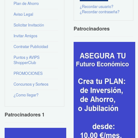
Plan de Ahorro
¿Recordar usuario?
¿Recordar contraseña?
Aviso Legal
Solicitar Invitación
Patrocinadores
Invitar Amigos
Contratar Publicidad
Puntos y AVIPS
ShopperClub
PROMOCIONES
Concursos y Sorteos
¿Como llegar?
Patrocinadores 1