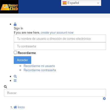
Español
Sign In
If you are new here,
create your account now
Recordarme
Acceder
Recordarme mi usuario
Recordarme contraseña
Inicio