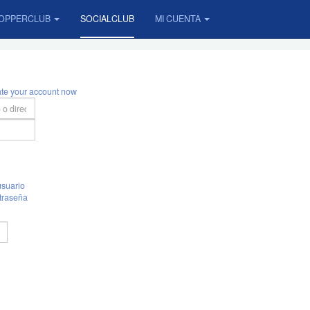
OPPERCLUB
SOCIALCLUB
MI CUENTA
ate your account now
suario
traseña