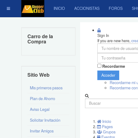
INICIO
ACCIONISTAS
FOROS
SH
Carro de la
Sign In
Compra
If you are new here,
cre
Recordarme
Sitio Web
Acceder
Recordarme mi u
Mis primeros pasos
Recordarme con
Plan de Ahorro
Aviso Legal
Solicitar Invitación
Inicio
Pages
Invitar Amigos
Grupos
Eventos