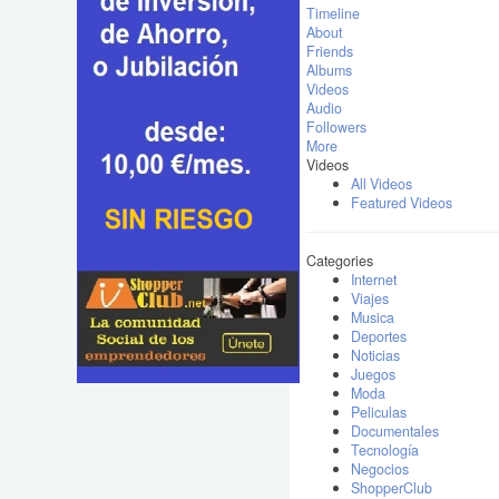
Timeline
About
Friends
Albums
Videos
Audio
Followers
More
Videos
All Videos
Featured Videos
Categories
Internet
Viajes
Musica
Deportes
Noticias
Juegos
Moda
Peliculas
Documentales
Tecnología
Negocios
ShopperClub