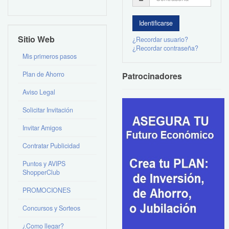
Sitio Web
¿Recordar usuario?
¿Recordar contraseña?
Mis primeros pasos
Plan de Ahorro
Patrocinadores
Aviso Legal
Solicitar Invitación
Invitar Amigos
Contratar Publicidad
Puntos y AVIPS
ShopperClub
PROMOCIONES
Concursos y Sorteos
¿Como llegar?