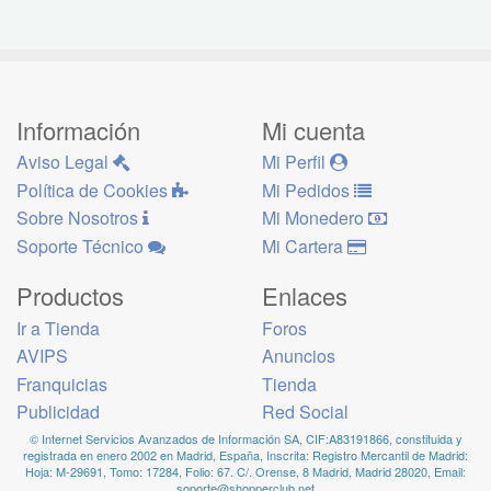
Información
Mi cuenta
Aviso Legal
Mi Perfil
Política de Cookies
Mi Pedidos
Sobre Nosotros
Mi Monedero
Soporte Técnico
Mi Cartera
Productos
Enlaces
Ir a Tienda
Foros
AVIPS
Anuncios
Franquicias
Tienda
Publicidad
Red Social
© Internet Servicios Avanzados de Información SA, CIF:A83191866, constituida y
registrada en enero 2002 en Madrid, España, Inscrita: Registro Mercantil de Madrid:
Hoja: M-29691, Tomo: 17284, Folio: 67. C/. Orense, 8 Madrid, Madrid 28020, Email:
soporte@shopperclub.net