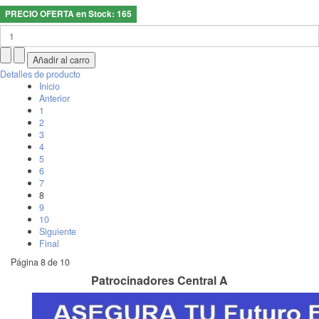
PRECIO OFERTA en Stock: 165
Detalles de producto
Inicio
Anterior
1
2
3
4
5
6
7
8
9
10
Siguiente
Final
Página 8 de 10
Patrocinadores Central A