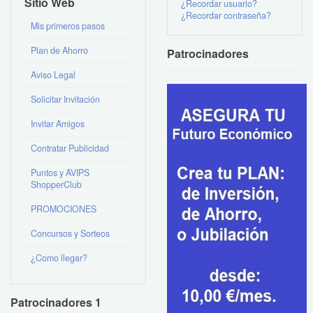
Sitio Web
¿Recordar usuario?
¿Recordar contraseña?
Mis primeros pasos
Plan de Ahorro
Patrocinadores
Aviso Legal
Solicitar Invitación
Invitar Amigos
Contratar Publicidad
Puntos y AVIPS
ShopperClub
PROMOCIONES
Concursos y Sorteos
¿Como llegar?
Patrocinadores 1