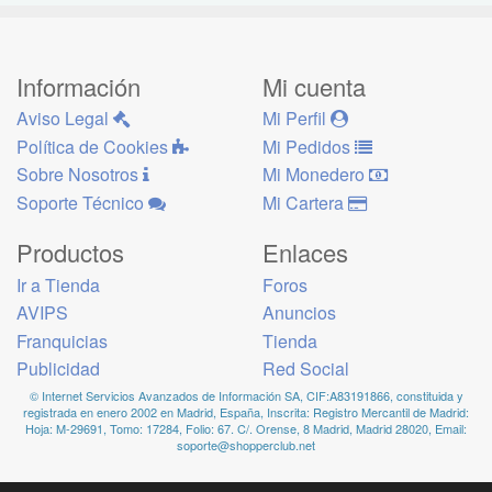
Información
Mi cuenta
Aviso Legal
Mi Perfil
Política de Cookies
Mi Pedidos
Sobre Nosotros
Mi Monedero
Soporte Técnico
Mi Cartera
Productos
Enlaces
Ir a Tienda
Foros
AVIPS
Anuncios
Franquicias
Tienda
Publicidad
Red Social
© Internet Servicios Avanzados de Información SA, CIF:A83191866, constituida y
registrada en enero 2002 en Madrid, España, Inscrita: Registro Mercantil de Madrid:
Hoja: M-29691, Tomo: 17284, Folio: 67. C/. Orense, 8 Madrid, Madrid 28020, Email:
soporte@shopperclub.net