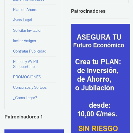
Plan de Ahorro
Patrocinadores
Aviso Legal
Solicitar Invitación
Invitar Amigos
Contratar Publicidad
Puntos y AVIPS
ShopperClub
PROMOCIONES
Concursos y Sorteos
¿Como llegar?
Patrocinadores 1