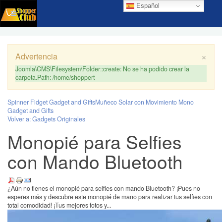
Español
×
Advertencia
Joomla\CMS\Filesystem\Folder::create: No se ha podido crear la
carpeta.Path: /home/shoppert
Spinner Fidget Gadget and Gifts
Muñeco Solar con Movimiento Mono
Gadget and Gifts
Volver a: Gadgets Originales
Monopié para Selfies
con Mando Bluetooth
¿Aún no tienes el monopié para selfies con mando Bluetooth? ¡Pues no
esperes más y descubre este monopié de mano para realizar tus selfies con
total comodidad! ¡Tus mejores fotos y...