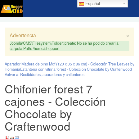
Español
×
Advertencia
Joomla\CMS\Filesystem\Folder::create: No se ha podido crear la
carpeta.Path: /home/shoppert
Aparador Madera de pino Mdf (120 x 35 x 86 cm) - Colección Tree Leaves by
Homania
Estantería con vitrina forest - Colección Chocolate by Craftenwood
Volver a: Recibidores, aparadores y chifonieres
Chifonier forest 7
cajones - Colección
Chocolate by
Craftenwood