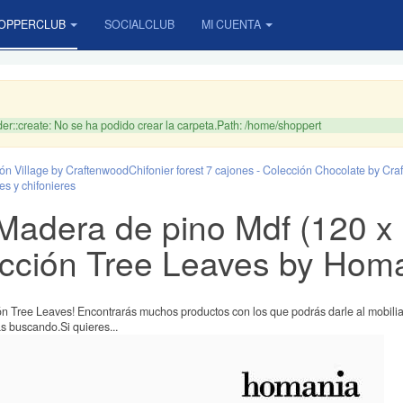
OPPERCLUB
SOCIALCLUB
MI CUENTA
r::create: No se ha podido crear la carpeta.Path: /home/shoppert
ión Village by Craftenwood
Chifonier forest 7 cajones - Colección Chocolate by Cr
es y chifonieres
Madera de pino Mdf (120 x 
ección Tree Leaves by Hom
n Tree Leaves! Encontrarás muchos productos con los que podrás darle al mobiliar
as buscando.Si quieres...