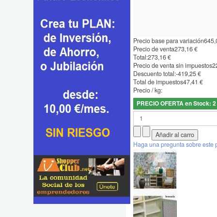
Precio base para variación
645,
Precio de venta
273,16 €
Total:
273,16 €
Precio de venta sin impuestos
2
Descuento total:
-419,25 €
Total de impuestos
47,41 €
Precio / kg:
PRECIO OFERTA en Stock: 2
Haga una pregunta sobre este 