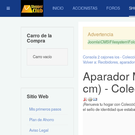
INICIO
ACCIONISTAS
FOROS
SH
Advertencia
Carro de la
Compra
Joomla\CMS\Filesystem\Folde
Carro vacío
Consola 2 cajones ios - Colecc
Volver a: Recibidores, aparador
Aparador 
cm) - Col
Sitio Web
¡Renueva tu hogar con Colecció
Mis primeros pasos
el sello de identidad que estab
Plan de Ahorro
Aviso Legal