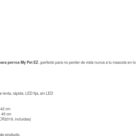
para perros My Pet EZ
, ¡perfecto para no perder de vista nunca a tu mascota en l
e lenta, rápida, LED fija, sin LED
 42 cm
: 45 cm
 CR2016, incluidas)
te producto.