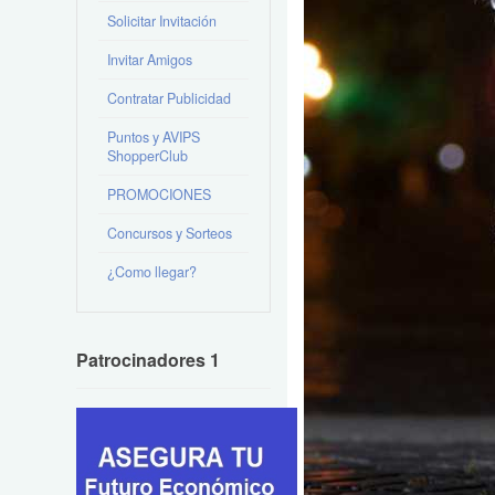
Solicitar Invitación
Invitar Amigos
Contratar Publicidad
Puntos y AVIPS
ShopperClub
PROMOCIONES
Concursos y Sorteos
¿Como llegar?
Patrocinadores 1