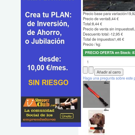
Precio base para variación
19,9
Precio de venta
8,44 €
Total:
8,44 €
Precio de venta sin impuestos
6
Descuento total:
-12,95 €
Total de impuestos
1,46 €
Precio / kg:
PRECIO OFERTA en Stock: 8
Haga una pregunta sobre este 