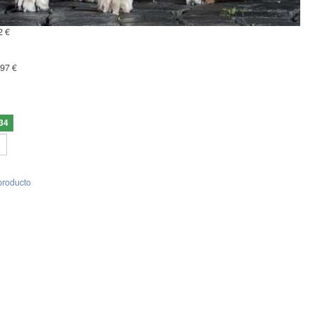
2 €
,97 €
34
producto