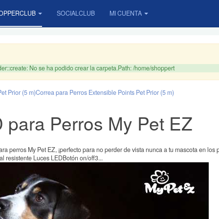
OPPERCLUB
SOCIALCLUB
MI CUENTA
r::create: No se ha podido crear la carpeta.Path: /home/shoppert
et Prior (5 m)
Correa para Perros Extensible Points Pet Prior (5 m)
D para Perros My Pet EZ
ra perros My Pet EZ, ¡perfecto para no perder de vista nunca a tu mascota en los 
 resistente Luces LEDBotón on/off3...