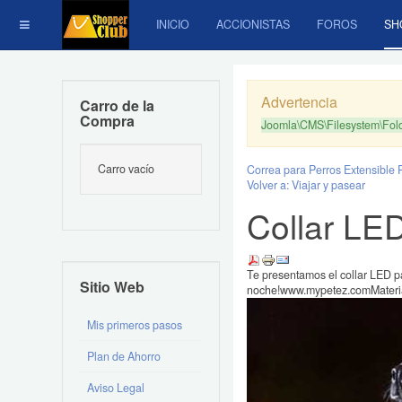
INICIO
ACCIONISTAS
FOROS
SH
Advertencia
Carro de la
Compra
Joomla\CMS\Filesystem\Folde
Carro vacío
Correa para Perros Extensible P
Volver a: Viajar y pasear
Collar LE
Te presentamos el collar LED pa
Sitio Web
noche!www.mypetez.comMaterial
Mis primeros pasos
Plan de Ahorro
Aviso Legal