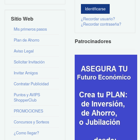
Sitio Web
¿Recordar usuario?
¿Recordar contraseña?
Mis primeros pasos
Plan de Ahorro
Patrocinadores
Aviso Legal
Solicitar Invitación
Invitar Amigos
Contratar Publicidad
Puntos y AVIPS
ShopperClub
PROMOCIONES
Concursos y Sorteos
¿Como llegar?