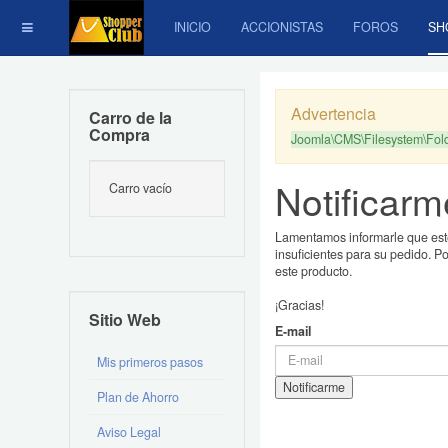
INICIO
ACCIONISTAS
FOROS
SH
Advertencia
Carro de la
Compra
Joomla\CMS\Filesystem\Folde
Notificarm
Carro vacío
Lamentamos informarle que est
insuficientes para su pedido. P
este producto.
¡Gracias!
Sitio Web
E-mail
Mis primeros pasos
Plan de Ahorro
Aviso Legal