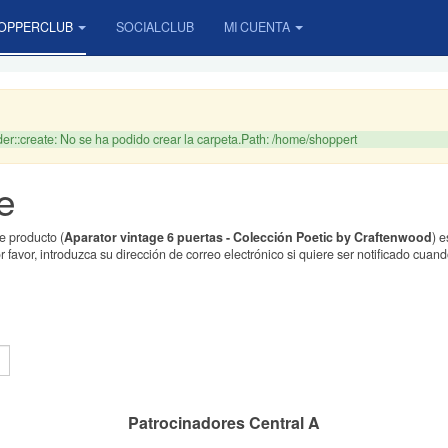
OPPERCLUB
SOCIALCLUB
MI CUENTA
r::create: No se ha podido crear la carpeta.Path: /home/shoppert
e
e producto (
Aparator vintage 6 puertas - Colección Poetic by Craftenwood
) 
or favor, introduzca su dirección de correo electrónico si quiere ser notificado cu
Patrocinadores Central A