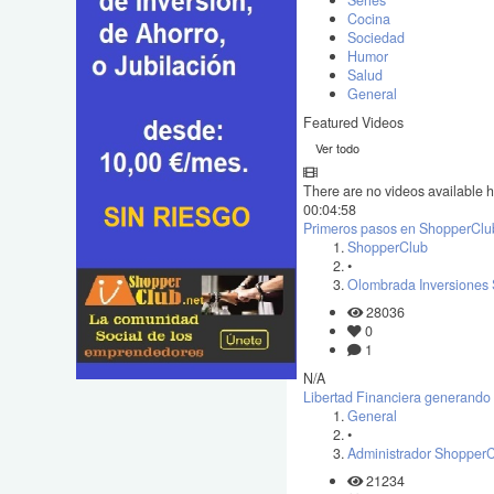
Series
Cocina
Sociedad
Humor
Salud
General
Featured Videos
Ver todo
There are no videos available h
00:04:58
Primeros pasos en ShopperClu
ShopperClub
•
Olombrada Inversiones 
28036
0
1
N/A
Libertad Financiera generando 
General
•
Administrador Shopper
21234