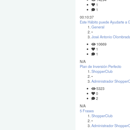
1
1
00:10:37
Este Hábito puede Ayudarte a G
General
•
José Antonio Olombrada
10669
1
1
N/A
Plan de Inversión Perfecto
ShopperClub
•
Administrador Shopper
5323
0
2
N/A
5 Frases
ShopperClub
•
Administrador Shopper