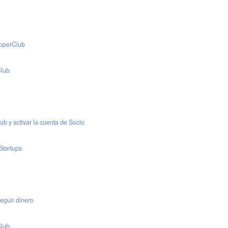
opperClub
Club
b y activar la cuenta de Socio
Startups
eguir dinero
Club