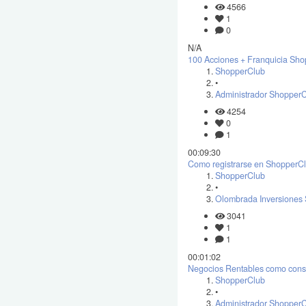
4566
1
0
N/A
100 Acciones + Franquicia Sh
ShopperClub
•
Administrador Shopper
4254
0
1
00:09:30
Como registrarse en ShopperClu
ShopperClub
•
Olombrada Inversiones 
3041
1
1
00:01:02
Negocios Rentables como cons
ShopperClub
•
Administrador Shopper