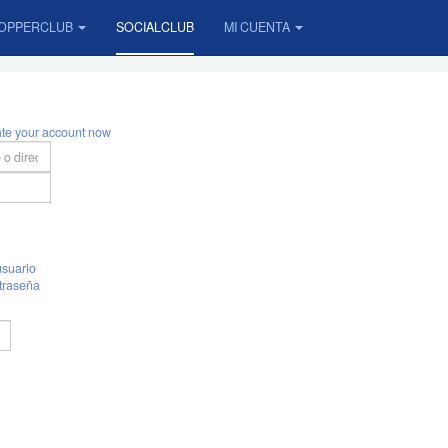
OPPERCLUB
SOCIALCLUB
MI CUENTA
ate your account now
suario
traseña