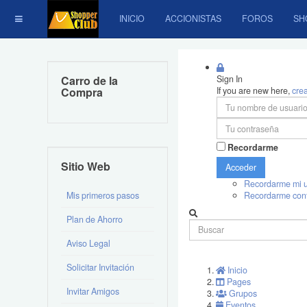
INICIO
ACCIONISTAS
FOROS
SH
Carro de la
Sign In
Compra
If you are new here,
cre
Recordarme
Sitio Web
Acceder
Recordarme mi u
Mis primeros pasos
Recordarme con
Plan de Ahorro
Aviso Legal
Solicitar Invitación
Inicio
Pages
Invitar Amigos
Grupos
Eventos