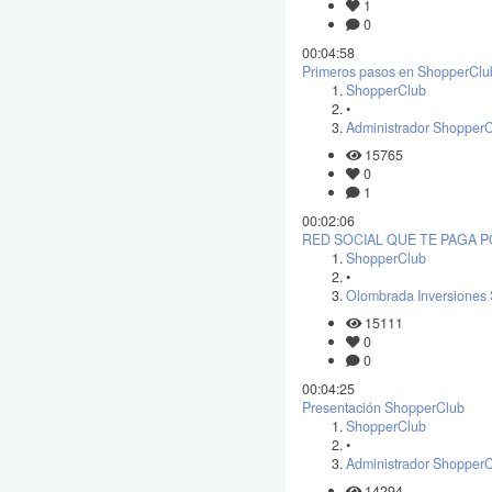
1
0
00:04:58
Primeros pasos en ShopperClu
ShopperClub
•
Administrador Shopper
15765
0
1
00:02:06
RED SOCIAL QUE TE PAGA 
ShopperClub
•
Olombrada Inversiones 
15111
0
0
00:04:25
Presentación ShopperClub
ShopperClub
•
Administrador Shopper
14294