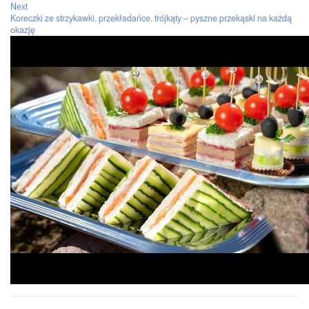
Next
Koreczki ze strzykawki, przekładańce, trójkąty – pyszne przekąski na każdą
okazję