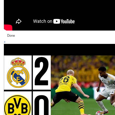
Done
x