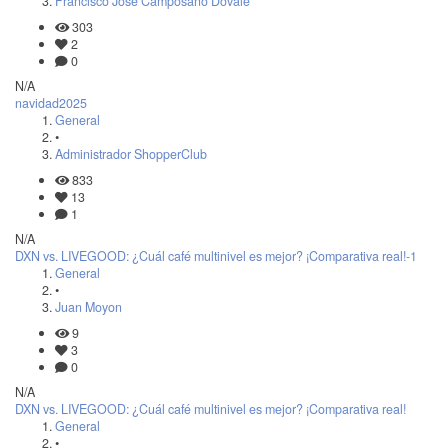
Francisco José Camposano Dovale
303
2
0
N/A
navidad2025
General
•
Administrador ShopperClub
833
13
1
N/A
DXN vs. LIVEGOOD: ¿Cuál café multinivel es mejor? ¡Comparativa real!-1
General
•
Juan Moyon
9
3
0
N/A
DXN vs. LIVEGOOD: ¿Cuál café multinivel es mejor? ¡Comparativa real!
General
•