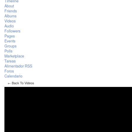
Timeline
About
Friends
Albums
Videos
Audio
Followers
Pages
Events
Groups
Polls
Marketplace
Tareas
Alimentador RSS
Foros
Calendario
← Back To Videos