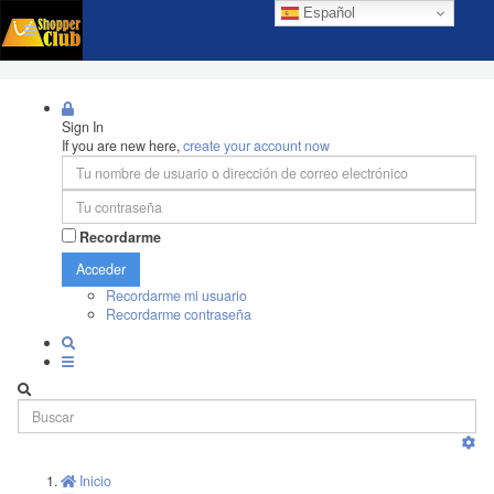
Español
Sign In
If you are new here,
create your account now
Recordarme
Acceder
Recordarme mi usuario
Recordarme contraseña
Inicio