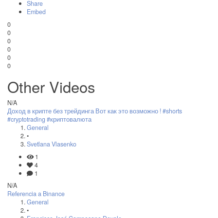
Share
Embed
0
0
0
0
0
0
Other Videos
N/A
Доход в крипте без трейдинга Вот как это возможно ! #shorts
#cryptotrading #криптовалюта
General
•
Svetlana Vlasenko
1
4
1
N/A
Referencia a Binance
General
•