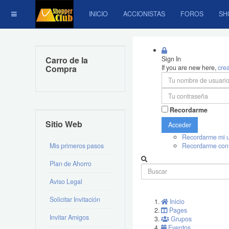
INICIO
ACCIONISTAS
FOROS
SH
Carro de la
Sign In
Compra
If you are new here,
cre
Recordarme
Sitio Web
Acceder
Recordarme mi u
Mis primeros pasos
Recordarme con
Plan de Ahorro
Aviso Legal
Solicitar Invitación
Inicio
Pages
Invitar Amigos
Grupos
Eventos