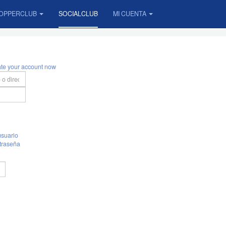
OPPERCLUB
SOCIALCLUB
MI CUENTA
ate your account now
suario
traseña