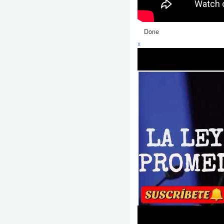
Done
x