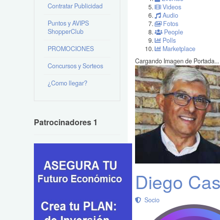
Contratar Publicidad
Videos
Audio
Puntos y AVIPS
Fotos
ShopperClub
People
Polls
PROMOCIONES
Marketplace
Cargando Imagen de Portada...
Concursos y Sorteos
¿Como llegar?
Patrocinadores 1
Diego Cast
Socio