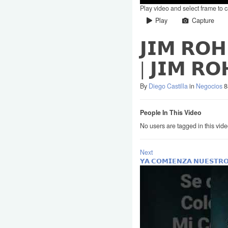
Play video and select frame to 
Play
Capture
𝗝𝗜𝗠 𝗥𝗢𝗛
| 𝗝𝗜𝗠 𝗥𝗢
By
Diego Castilla
in
Negocios
8
People In This Video
No users are tagged in this vid
Next
𝗬𝗔 𝗖𝗢𝗠𝗜𝗘𝗡𝗭𝗔 𝗡𝗨𝗘𝗦𝗧𝗥