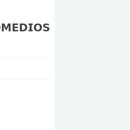
𝗢𝗠𝗘𝗗𝗜𝗢𝗦