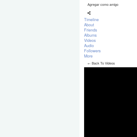
Agregar como amigo
Timeline
About
Friends
Albums
Videos
Audio
Followers
More
← Back To Videos