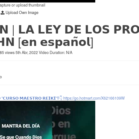
capture or upload thumbnail
Upload Own Image
𝗡 | 𝗟𝗔 𝗟𝗘𝗬 𝗗𝗘 𝗟𝗢𝗦 𝗣𝗥
𝗡 [𝗲𝗻 𝗲𝘀𝗽𝗮𝗻̃𝗼𝗹]
85 views
5th Abr, 2022
Video Duration: N/A
eo
𝗢 "𝗖𝗨𝗥𝗦𝗢 𝗠𝗔𝗘𝗦𝗧𝗥𝗢 𝗥𝗘𝗜𝗞𝗜"‼️👇 https://go.hotmart.com/X62166109W