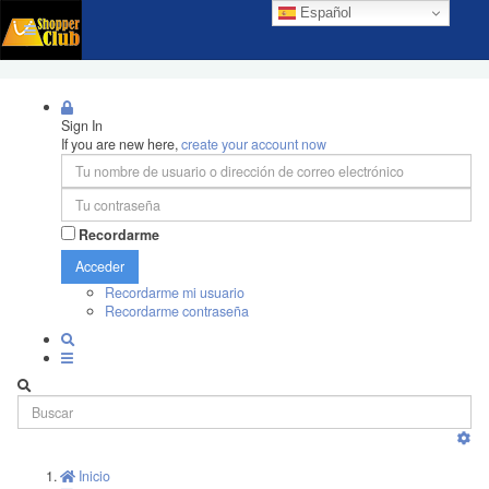
Español
Sign In
If you are new here,
create your account now
Recordarme
Acceder
Recordarme mi usuario
Recordarme contraseña
Inicio