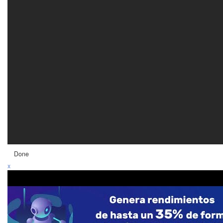
Done
x