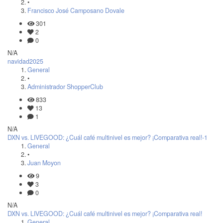
•
Francisco José Camposano Dovale
301
2
0
N/A
navidad2025
General
•
Administrador ShopperClub
833
13
1
N/A
DXN vs. LIVEGOOD: ¿Cuál café multinivel es mejor? ¡Comparativa real!-1
General
•
Juan Moyon
9
3
0
N/A
DXN vs. LIVEGOOD: ¿Cuál café multinivel es mejor? ¡Comparativa real!
General