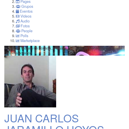
Pages
Grupos
Eventos
Videos
Audio
Fotos
People
Polls
Marketplace
Cargando Imagen de Portada...
Arrastra la Imagen de Portada para marcar
la nueva posición
JUAN CARLOS