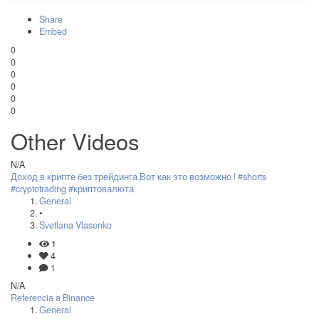
Share
Embed
0
0
0
0
0
0
Other Videos
N/A
Доход в крипте без трейдинга Вот как это возможно ! #shorts
#cryptotrading #криптовалюта
General
•
Svetlana Vlasenko
1
4
1
N/A
Referencia a Binance
General