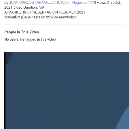
By
JUAN CARLOS JARAMILLO HOYOS
in
Negocios
1173 views
31st Oct,
2021
Video Duration: N/A
AI MARKETING PRESENTACIÓN RESUMEN 2021
MarketBot ¡Gane hasta un 35% de reembolso!
People In This Video
No users are tagged in this video