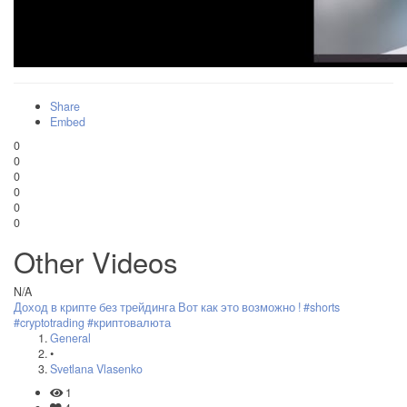
Share
Embed
0
0
0
0
0
0
Other Videos
N/A
Доход в крипте без трейдинга Вот как это возможно ! #shorts
#cryptotrading #криптовалюта
General
•
Svetlana Vlasenko
1