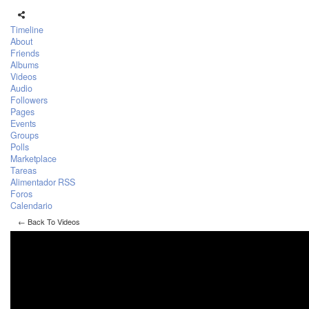
Timeline
About
Friends
Albums
Videos
Audio
Followers
Pages
Events
Groups
Polls
Marketplace
Tareas
Alimentador RSS
Foros
Calendario
← Back To Videos