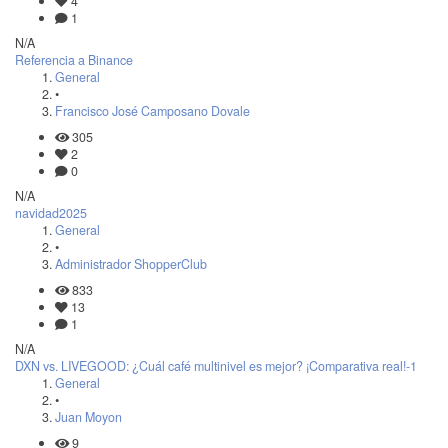
4
1
N/A
Referencia a Binance
General
•
Francisco José Camposano Dovale
305
2
0
N/A
navidad2025
General
•
Administrador ShopperClub
833
13
1
N/A
DXN vs. LIVEGOOD: ¿Cuál café multinivel es mejor? ¡Comparativa real!-1
General
•
Juan Moyon
9