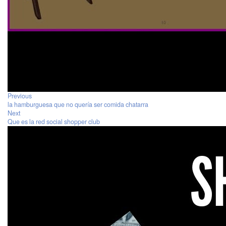
Previous
la hamburguesa que no quería ser comida chatarra
Next
Que es la red social shopper club