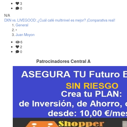
3
0
N/A
DXN vs. LIVEGOOD: ¿Cuál café multinivel es mejor? ¡Comparativa real!
General
•
Juan Moyon
6
2
0
Patrocinadores Central A