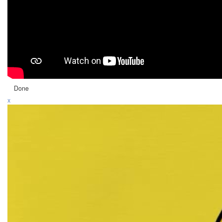
Done
x