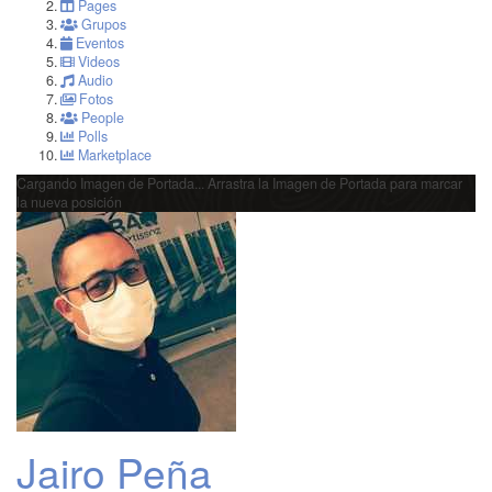
Pages
Grupos
Eventos
Videos
Audio
Fotos
People
Polls
Marketplace
Cargando Imagen de Portada...
Arrastra la Imagen de Portada para marcar
la nueva posición
Jairo Peña