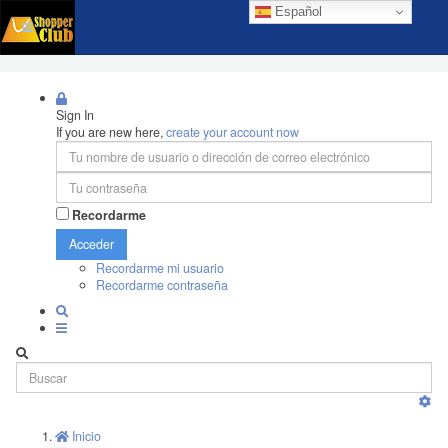
Español
Sign In
If you are new here,
create your account now
Recordarme
Acceder
Recordarme mi usuario
Recordarme contraseña
Inicio