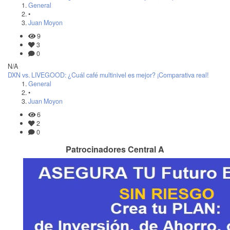
General
•
Juan Moyon
9
3
0
N/A
DXN vs. LIVEGOOD: ¿Cuál café multinivel es mejor? ¡Comparativa real!
General
•
Juan Moyon
6
2
0
Patrocinadores Central A