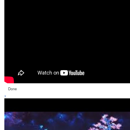
Done
x