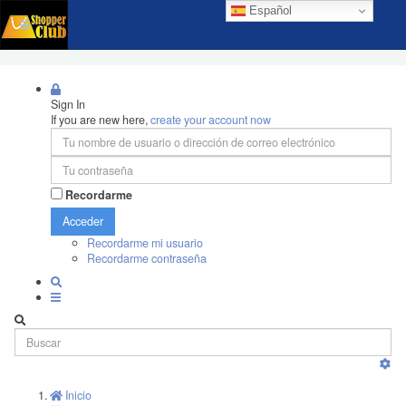
Español
Sign In
If you are new here,
create your account now
Recordarme
Acceder
Recordarme mi usuario
Recordarme contraseña
Inicio