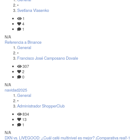
•
Svetlana Vlasenko
1
4
1
N/A
Referencia a Binance
General
•
Francisco José Camposano Dovale
307
2
0
N/A
navidad2025
General
•
Administrador ShopperClub
834
13
1
N/A
DXN vs. LIVEGOOD: ¿Cuál café multinivel es mejor? ¡Comparativa real!-1