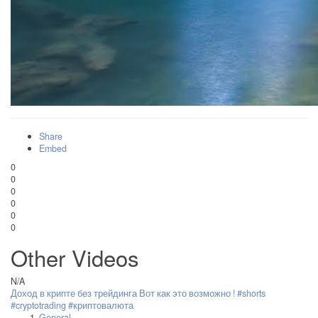
Share
Embed
0
0
0
0
0
0
Other Videos
N/A
Доход в крипте без трейдинга Вот как это возможно ! #shorts
#cryptotrading #криптовалюта
General