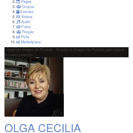
Pages
Grupos
Eventos
Videos
Audio
Fotos
People
Polls
Marketplace
Cargando Imagen de Portada...
Arrastra la Imagen de Portada para marcar
la nueva posición
OLGA CECILIA