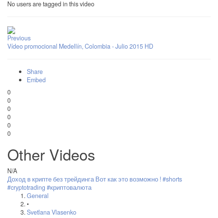
No users are tagged in this video
Previous
Vídeo promocional Medellín, Colombia - Julio 2015 HD
Share
Embed
0
0
0
0
0
0
Other Videos
N/A
Доход в крипте без трейдинга Вот как это возможно ! #shorts
#cryptotrading #криптовалюта
General
•
Svetlana Vlasenko