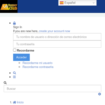
Español
Sign In
If you are new here,
create your account now
Recordarme
Acceder
Recordarme mi usuario
Recordarme contraseña
Inicio