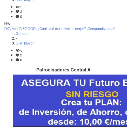
9
3
0
N/A
DXN vs. LIVEGOOD: ¿Cuál café multinivel es mejor? ¡Comparativa real!
General
•
Juan Moyon
6
2
0
Patrocinadores Central A