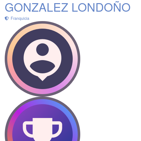
GONZALEZ LONDOÑO
Franquicia