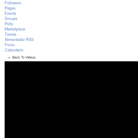
Followers
Pages
Events
Groups
Polls
Marketplace
Tareas
Alimentador RSS
Foros
Calendario
← Back To Videos