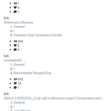
1
4
1
N/A
Referencia a Binance
General
•
Francisco José Camposano Dovale
304
2
0
N/A
navidad2025
General
•
Administrador ShopperClub
833
13
1
N/A
DXN vs. LIVEGOOD: ¿Cuál café multinivel es mejor? ¡Comparativa real!-1
General
•
Juan Moyon