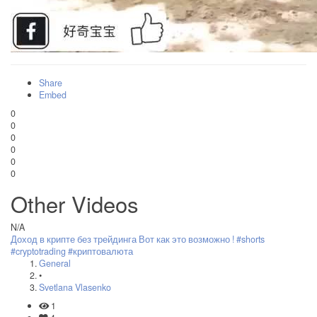
Share
Embed
0
0
0
0
0
0
Other Videos
N/A
Доход в крипте без трейдинга Вот как это возможно ! #shorts
#cryptotrading #криптовалюта
General
•
Svetlana Vlasenko
1