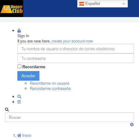
Español
Sign In
If you are new here,
create your account now
Recordarme
Acceder
Recordarme mi usuario
Recordarme contraseña
Inicio