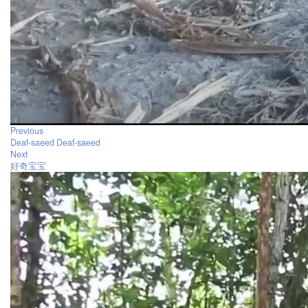
Previous
Deaf-saeed Deaf-saeed
Next
好奇宝宝