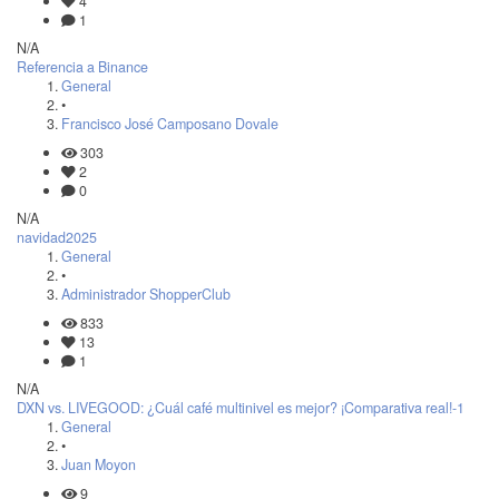
4
1
N/A
Referencia a Binance
General
•
Francisco José Camposano Dovale
303
2
0
N/A
navidad2025
General
•
Administrador ShopperClub
833
13
1
N/A
DXN vs. LIVEGOOD: ¿Cuál café multinivel es mejor? ¡Comparativa real!-1
General
•
Juan Moyon
9