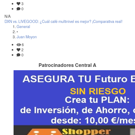
3
0
N/A
DXN vs. LIVEGOOD: ¿Cuál café multinivel es mejor? ¡Comparativa real!
General
•
Juan Moyon
6
2
0
Patrocinadores Central A