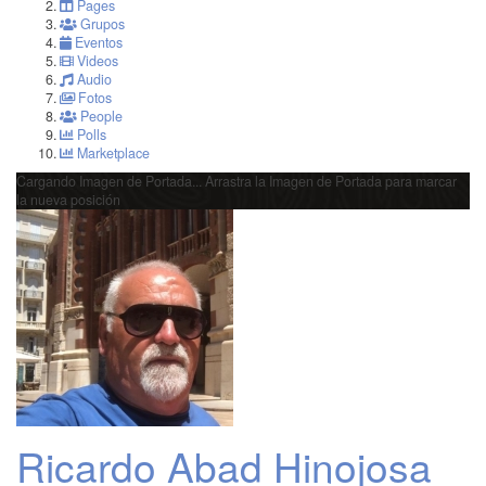
Pages
Grupos
Eventos
Videos
Audio
Fotos
People
Polls
Marketplace
Cargando Imagen de Portada...
Arrastra la Imagen de Portada para marcar
la nueva posición
Ricardo Abad Hinojosa