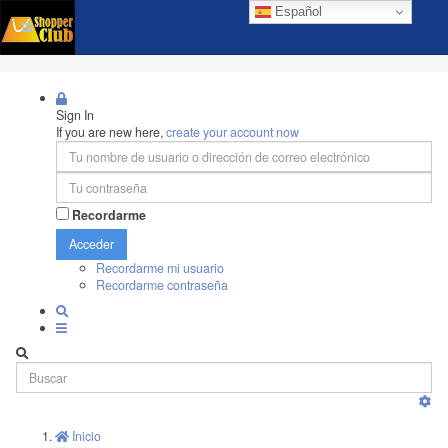
Español
Sign In
If you are new here,
create your account now
Recordarme
Acceder
Recordarme mi usuario
Recordarme contraseña
Inicio