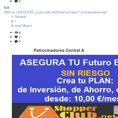
0
N/A
DXN vs. LIVEGOOD: ¿Cuál café multinivel es mejor? ¡Comparativa real!
General
•
Juan Moyon
6
2
0
Patrocinadores Central A