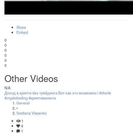
Share
Embed
0
0
0
0
0
0
Other Videos
N/A
Доход в крипте без трейдинга Вот как это возможно ! #shorts
#cryptotrading #криптовалюта
General
•
Svetlana Vlasenko
1
4
1