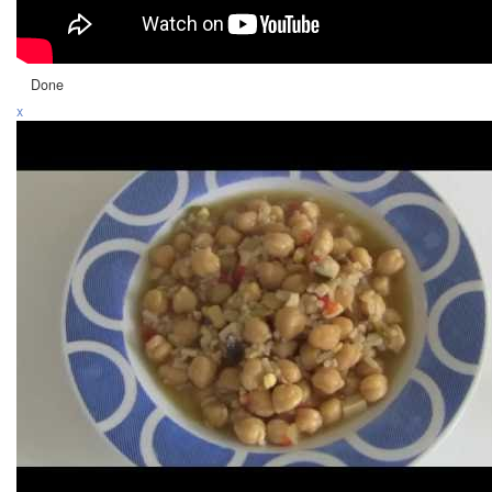
Done
x