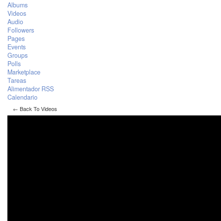
Albums
Videos
Audio
Followers
Pages
Events
Groups
Polls
Marketplace
Tareas
Alimentador RSS
Calendario
← Back To Videos