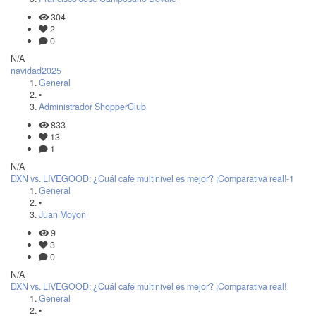
304
2
0
N/A
navidad2025
General
•
Administrador ShopperClub
833
13
1
N/A
DXN vs. LIVEGOOD: ¿Cuál café multinivel es mejor? ¡Comparativa real!-1
General
•
Juan Moyon
9
3
0
N/A
DXN vs. LIVEGOOD: ¿Cuál café multinivel es mejor? ¡Comparativa real!
General
•