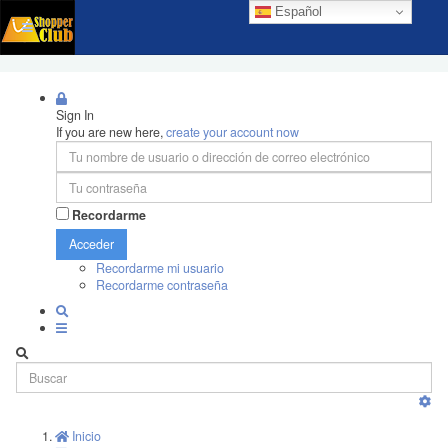
Español
Sign In
If you are new here,
create your account now
Recordarme
Acceder
Recordarme mi usuario
Recordarme contraseña
Inicio