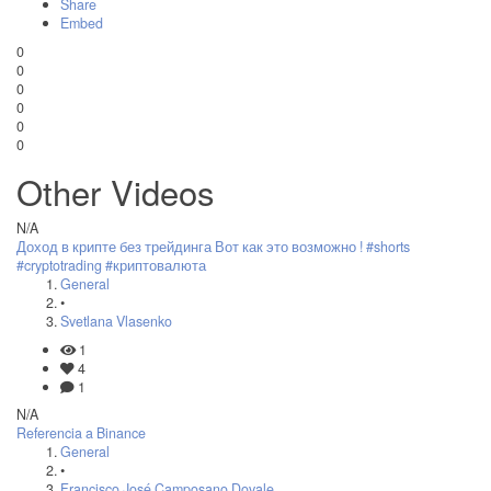
Share
Embed
0
0
0
0
0
0
Other Videos
N/A
Доход в крипте без трейдинга Вот как это возможно ! #shorts
#cryptotrading #криптовалюта
General
•
Svetlana Vlasenko
1
4
1
N/A
Referencia a Binance
General
•
Francisco José Camposano Dovale