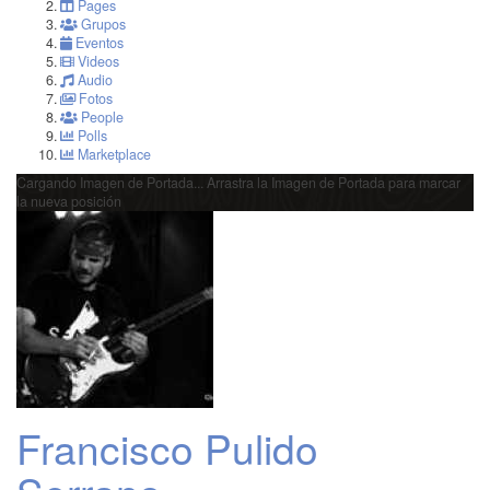
Pages
Grupos
Eventos
Videos
Audio
Fotos
People
Polls
Marketplace
Cargando Imagen de Portada...
Arrastra la Imagen de Portada para marcar
la nueva posición
Francisco Pulido