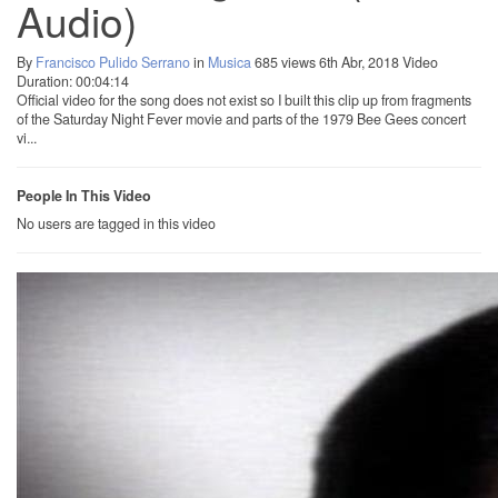
Audio)
By
Francisco Pulido Serrano
in
Musica
685 views
6th Abr, 2018
Video
Duration: 00:04:14
Official video for the song does not exist so I built this clip up from fragments
of the Saturday Night Fever movie and parts of the 1979 Bee Gees concert
vi...
People In This Video
No users are tagged in this video