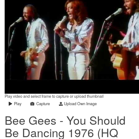
Play video and select frame to capture or upload thumbnail
Play
Capture
Upload Own Image
Bee Gees - You Should
Be Dancing 1976 (HQ