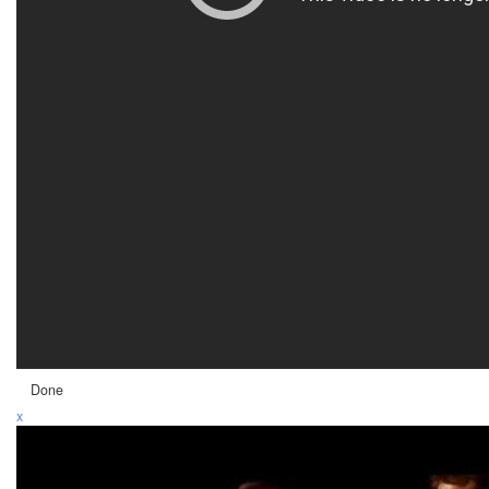
Done
x