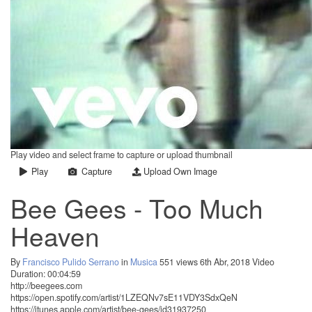
Play video and select frame to capture or upload thumbnail
Play
Capture
Upload Own Image
Bee Gees - Too Much
Heaven
By
Francisco Pulido Serrano
in
Musica
551 views
6th Abr, 2018
Video
Duration: 00:04:59
http://beegees.com
https://open.spotify.com/artist/1LZEQNv7sE11VDY3SdxQeN
https://itunes.apple.com/artist/bee-gees/id31937250