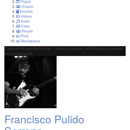
Pages
Grupos
Eventos
Videos
Audio
Fotos
People
Polls
Marketplace
Cargando Imagen de Portada...
Arrastra la Imagen de Portada para marcar
la nueva posición
Francisco Pulido