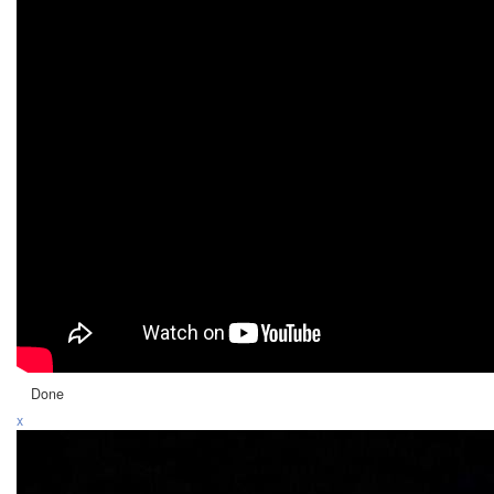
Done
x