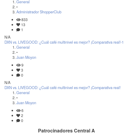
General
•
Administrador ShopperClub
833
13
1
N/A
DXN vs. LIVEGOOD: ¿Cuál café multinivel es mejor? ¡Comparativa real!-1
General
•
Juan Moyon
9
3
0
N/A
DXN vs. LIVEGOOD: ¿Cuál café multinivel es mejor? ¡Comparativa real!
General
•
Juan Moyon
6
2
0
Patrocinadores Central A