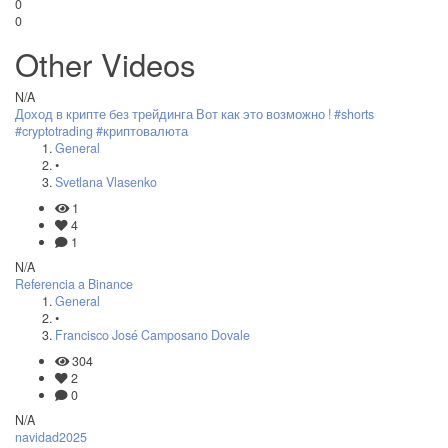
0
0
Other Videos
N/A
Доход в крипте без трейдинга Вот как это возможно ! #shorts
#cryptotrading #криптовалюта
General
•
Svetlana Vlasenko
1
4
1
N/A
Referencia a Binance
General
•
Francisco José Camposano Dovale
304
2
0
N/A
navidad2025