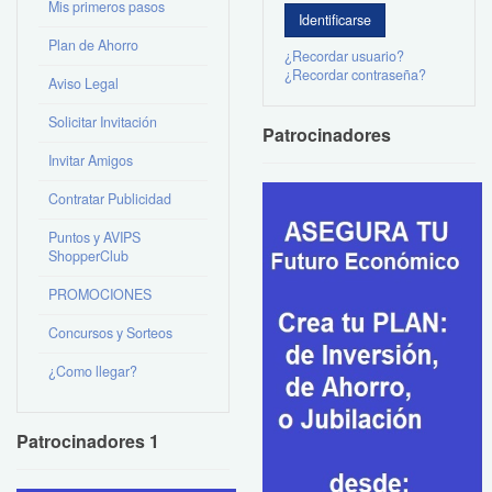
Mis primeros pasos
Plan de Ahorro
¿Recordar usuario?
¿Recordar contraseña?
Aviso Legal
Solicitar Invitación
Patrocinadores
Invitar Amigos
Contratar Publicidad
Puntos y AVIPS
ShopperClub
PROMOCIONES
Concursos y Sorteos
¿Como llegar?
Patrocinadores 1