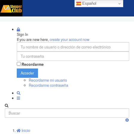
Español
Sign In
If you are new here,
create your account now
Recordarme
Acceder
Recordarme mi usuario
Recordarme contraseña
Inicio