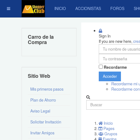
INICIO
ACCIONISTAS
FOROS
SH
Carro de la
Sign In
Compra
If you are new here,
cre
Recordarme
Sitio Web
Acceder
Recordarme mi u
Mis primeros pasos
Recordarme con
Plan de Ahorro
Aviso Legal
Solicitar Invitación
Inicio
Pages
Invitar Amigos
Grupos
Eventos