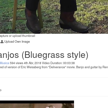
capture or upload thumbnail
Upload Own Image
njos (Bluegrass style)
Musica
594 views
4th Abr, 2018
Video Duration: 00:03:38
red of version of Eric Weissberg from "Deliverance" movie. Banjo and guitar by Ren
eo