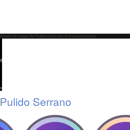
Arrastra la Imagen de Portada para marcar la nueva posición
 Pulido Serrano