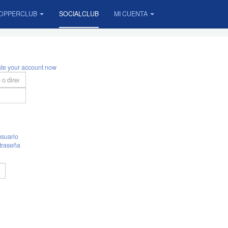
OPPERCLUB
SOCIALCLUB
MI CUENTA
ate your account now
suario
traseña