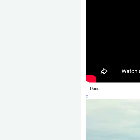
Done
x