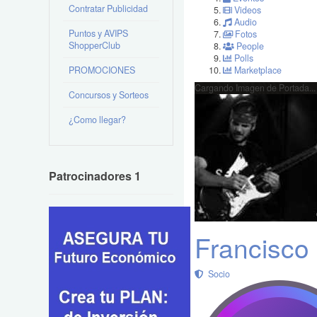
Contratar Publicidad
Videos
Audio
Puntos y AVIPS
Fotos
ShopperClub
People
Polls
PROMOCIONES
Marketplace
Cargando Imagen de Portada...
Concursos y Sorteos
¿Como llegar?
Patrocinadores 1
Francisco
Socio