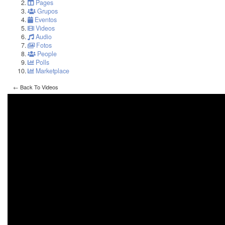
Pages
Grupos
Eventos
Videos
Audio
Fotos
People
Polls
Marketplace
← Back To Videos