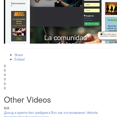
Share
Embed
0
0
0
0
0
0
Other Videos
N/A
Доход в крипте без трейдинга Вот как это возможно ! #shorts
#cryptotrading #криптовалюта