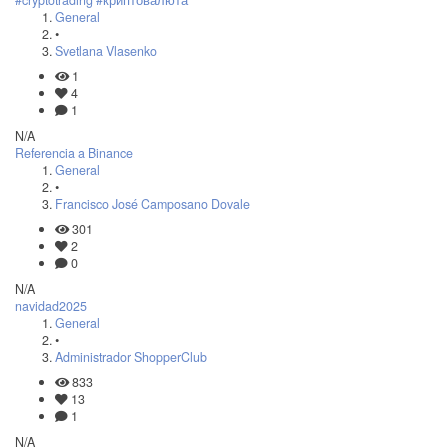
General
•
Svetlana Vlasenko
1
4
1
N/A
Referencia a Binance
General
•
Francisco José Camposano Dovale
301
2
0
N/A
navidad2025
General
•
Administrador ShopperClub
833
13
1
N/A