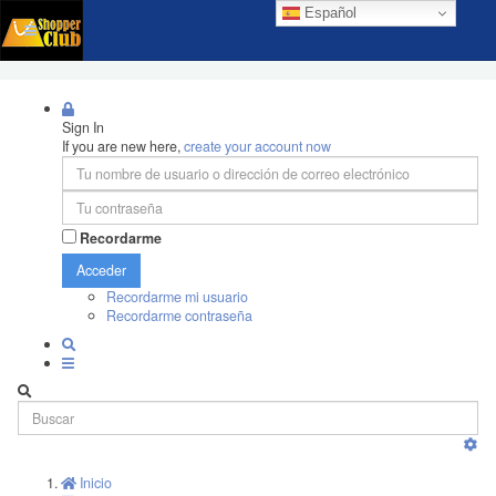
Español
Sign In
If you are new here,
create your account now
Recordarme
Acceder
Recordarme mi usuario
Recordarme contraseña
Inicio