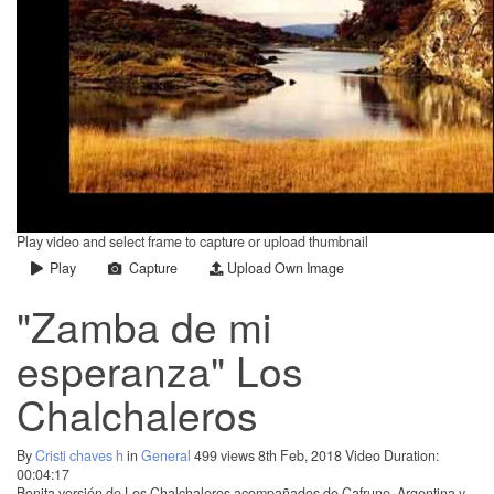
Play video and select frame to capture or upload thumbnail
Play
Capture
Upload Own Image
"Zamba de mi
esperanza" Los
Chalchaleros
By
Cristi chaves h
in
General
499 views
8th Feb, 2018
Video Duration:
00:04:17
Bonita versión de Los Chalchaleros acompañados de Cafrune. Argentina y