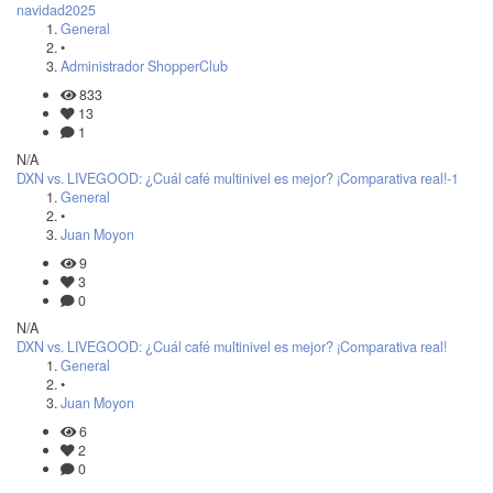
navidad2025
General
•
Administrador ShopperClub
833
13
1
N/A
DXN vs. LIVEGOOD: ¿Cuál café multinivel es mejor? ¡Comparativa real!-1
General
•
Juan Moyon
9
3
0
N/A
DXN vs. LIVEGOOD: ¿Cuál café multinivel es mejor? ¡Comparativa real!
General
•
Juan Moyon
6
2
0