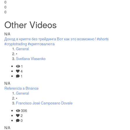
0
0
0
Other Videos
N/A
Доход в крипте без трейдинга Вот как это возможно ! #shorts
#cryptotrading #криптовалюта
General
•
Svetlana Vlasenko
1
4
1
N/A
Referencia a Binance
General
•
Francisco José Camposano Dovale
306
2
0
N/A