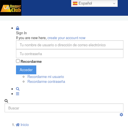
Español
Sign In
If you are new here,
create your account now
Recordarme
Acceder
Recordarme mi usuario
Recordarme contraseña
Inicio