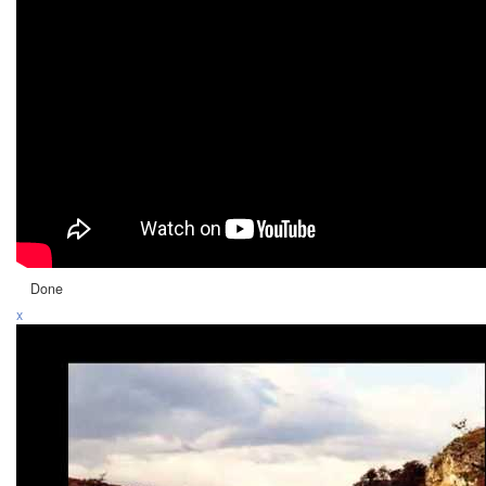
Done
x