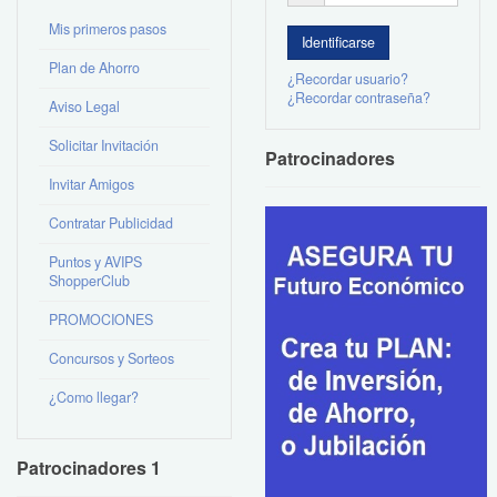
Mis primeros pasos
Plan de Ahorro
¿Recordar usuario?
¿Recordar contraseña?
Aviso Legal
Solicitar Invitación
Patrocinadores
Invitar Amigos
Contratar Publicidad
Puntos y AVIPS
ShopperClub
PROMOCIONES
Concursos y Sorteos
¿Como llegar?
Patrocinadores 1