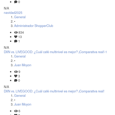
0
N/A
navidad2025
General
•
Administrador ShopperClub
834
13
1
N/A
DXN vs. LIVEGOOD: ¿Cuál café multinivel es mejor? ¡Comparativa real!-1
General
•
Juan Moyon
9
3
0
N/A
DXN vs. LIVEGOOD: ¿Cuál café multinivel es mejor? ¡Comparativa real!
General
•
Juan Moyon
6