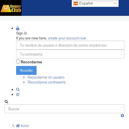
Español
Sign In
If you are new here,
create your account now
Recordarme
Acceder
Recordarme mi usuario
Recordarme contraseña
Inicio