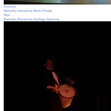
Previous
Malambo boleadoras Martin Peralta
Next
Malambo Boleadoras Santiago Salvarrey