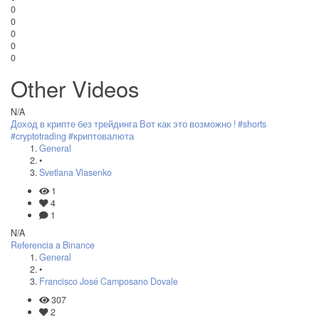
0
0
0
0
0
Other Videos
N/A
Доход в крипте без трейдинга Вот как это возможно ! #shorts
#cryptotrading #криптовалюта
General
•
Svetlana Vlasenko
1
4
1
N/A
Referencia a Binance
General
•
Francisco José Camposano Dovale
307
2