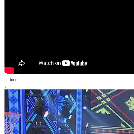
Done
x