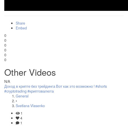
Share
Embed
0
0
0
0
0
0
Other Videos
N/A
Доход в крипте без трейдинга Вот как это возможно ! #shorts
#cryptotrading #криптовалюта
General
•
Svetlana Vlasenko
1
4
1