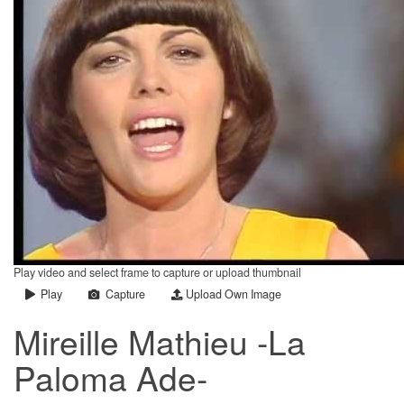
Play video and select frame to capture or upload thumbnail
Play
Capture
Upload Own Image
Mireille Mathieu -La
Paloma Ade-