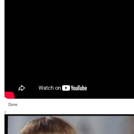
Done
x