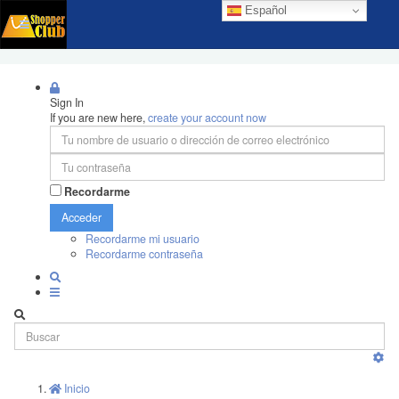
Español
Sign In
If you are new here,
create your account now
Recordarme
Acceder
Recordarme mi usuario
Recordarme contraseña
Inicio