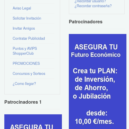
¿Recordar usuario?
¿Recordar contraseña?
Aviso Legal
Solicitar Invitación
Patrocinadores
Invitar Amigos
Contratar Publicidad
Puntos y AVIPS
ShopperClub
PROMOCIONES
Concursos y Sorteos
¿Como llegar?
Patrocinadores 1