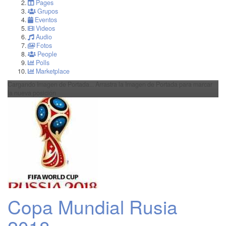
Pages
Grupos
Eventos
Videos
Audio
Fotos
People
Polls
Marketplace
Cargando Imagen de Portada...
Arrastra la Imagen de Portada para marcar
la nueva posición
Copa Mundial Rusia