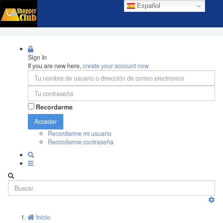
Español
Sign In
If you are new here,
create your account now
Recordarme
Acceder
Recordarme mi usuario
Recordarme contraseña
Inicio