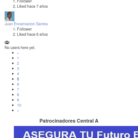
Follower
Liked hace 7 años
Juan Encarnacion Santos
Follower
Liked hace 6 años
No users here yet.
«
1
2
3
4
5
6
7
8
9
10
»
Patrocinadores Central A