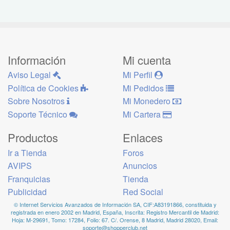
Información
Mi cuenta
Aviso Legal
Mi Perfil
Política de Cookies
Mi Pedidos
Sobre Nosotros
Mi Monedero
Soporte Técnico
Mi Cartera
Productos
Enlaces
Ir a Tienda
Foros
AVIPS
Anuncios
Franquicias
Tienda
Publicidad
Red Social
© Internet Servicios Avanzados de Información SA, CIF:A83191866, constituida y
registrada en enero 2002 en Madrid, España, Inscrita: Registro Mercantil de Madrid:
Hoja: M-29691, Tomo: 17284, Folio: 67. C/. Orense, 8 Madrid, Madrid 28020, Email:
soporte@shopperclub.net