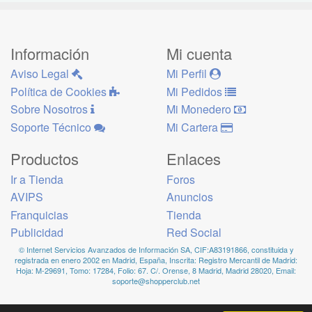
Información
Mi cuenta
Aviso Legal
Mi Perfil
Política de Cookies
Mi Pedidos
Sobre Nosotros
Mi Monedero
Soporte Técnico
Mi Cartera
Productos
Enlaces
Ir a Tienda
Foros
AVIPS
Anuncios
Franquicias
Tienda
Publicidad
Red Social
© Internet Servicios Avanzados de Información SA, CIF:A83191866, constituida y
registrada en enero 2002 en Madrid, España, Inscrita: Registro Mercantil de Madrid:
Hoja: M-29691, Tomo: 17284, Folio: 67. C/. Orense, 8 Madrid, Madrid 28020, Email:
soporte@shopperclub.net