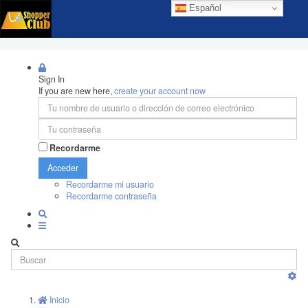
Español
Sign In
If you are new here,
create your account now
Recordarme
Acceder
Recordarme mi usuario
Recordarme contraseña
Inicio