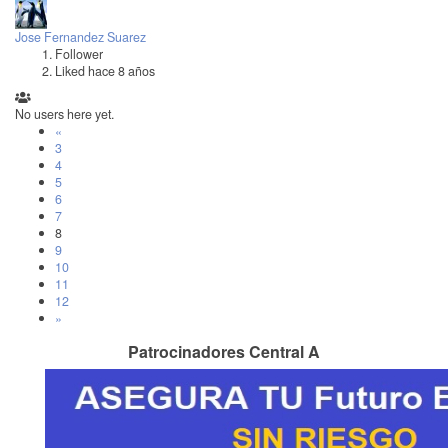
Jose Fernandez Suarez
Follower
Liked hace 8 años
No users here yet.
«
3
4
5
6
7
8
9
10
11
12
»
Patrocinadores Central A