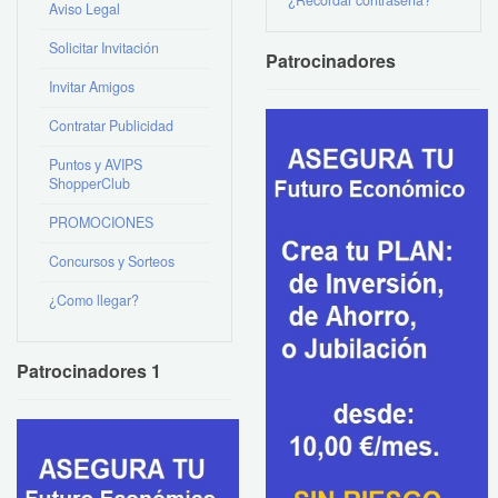
Aviso Legal
Solicitar Invitación
Patrocinadores
Invitar Amigos
Contratar Publicidad
Puntos y AVIPS
ShopperClub
PROMOCIONES
Concursos y Sorteos
¿Como llegar?
Patrocinadores 1