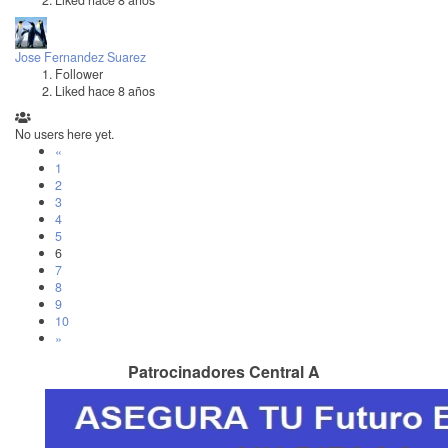
Jose Fernandez Suarez
Follower
Liked hace 8 años
No users here yet.
«
1
2
3
4
5
6
7
8
9
10
»
Patrocinadores Central A