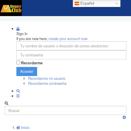
Español
Sign In
If you are new here,
create your account now
Recordarme
Acceder
Recordarme mi usuario
Recordarme contraseña
Inicio