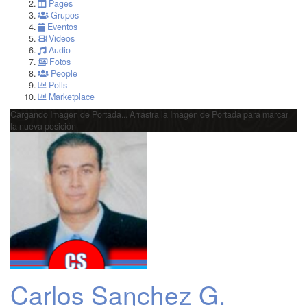
Pages
Grupos
Eventos
Videos
Audio
Fotos
People
Polls
Marketplace
Cargando Imagen de Portada...
Arrastra la Imagen de Portada para marcar
la nueva posición
Carlos Sanchez G.