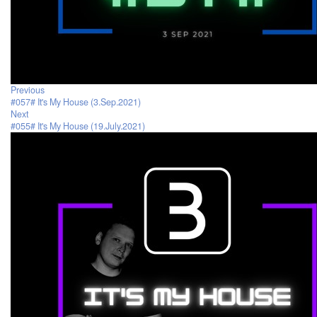
Previous
#057# It's My House (3.Sep.2021)
Next
#055# It's My House (19.July.2021)