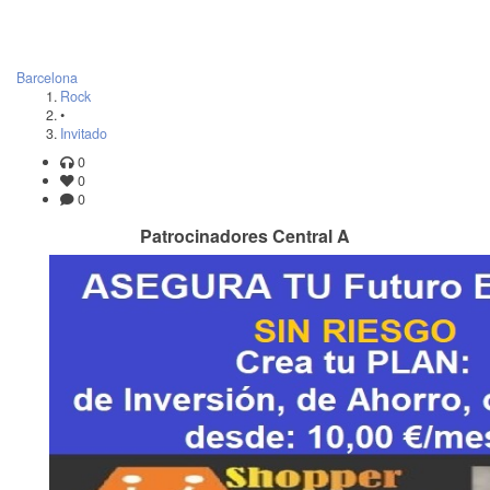
Barcelona
Rock
•
Invitado
0
0
0
Patrocinadores Central A