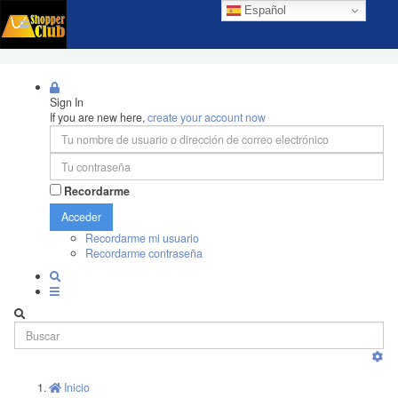
Español
Sign In
If you are new here,
create your account now
Recordarme
Acceder
Recordarme mi usuario
Recordarme contraseña
Inicio