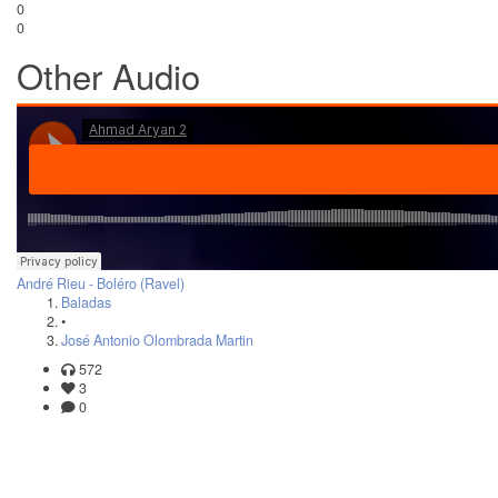
0
0
Other Audio
André Rieu - Boléro (Ravel)
Baladas
•
José Antonio Olombrada Martin
572
3
0