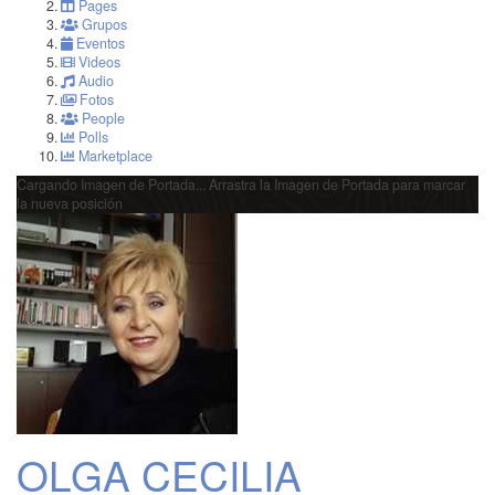
Pages
Grupos
Eventos
Videos
Audio
Fotos
People
Polls
Marketplace
Cargando Imagen de Portada...
Arrastra la Imagen de Portada para marcar
la nueva posición
OLGA CECILIA