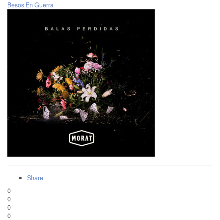
Besos En Guerra
Share
0
0
0
0