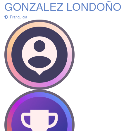
GONZALEZ LONDOÑO
Franquicia