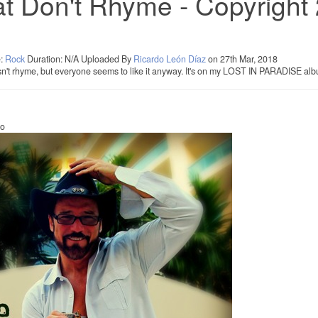
t Don't Rhyme - Copyright
e:
Rock
Duration: N/A
Uploaded By
Ricardo León Díaz
on 27th Mar, 2018
oesn't rhyme, but everyone seems to like it anyway. It's on my LOST IN PARADISE al
io