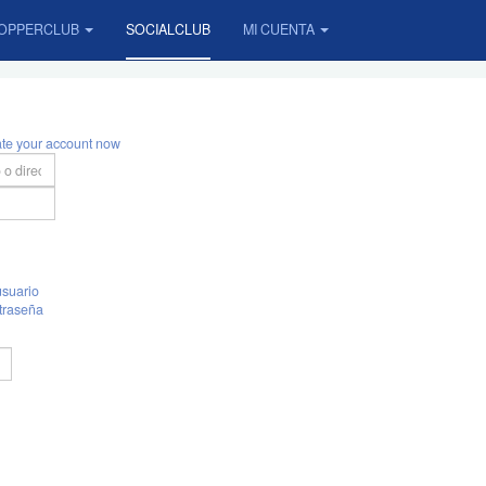
OPPERCLUB
SOCIALCLUB
MI CUENTA
ate your account now
suario
traseña