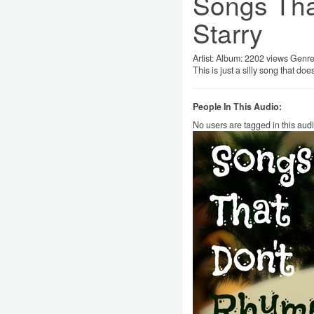
Songs Tha
Starry
Artist:
Album:
2202 views
Genr
This is just a silly song that d
People In This Audio:
No users are tagged in this aud