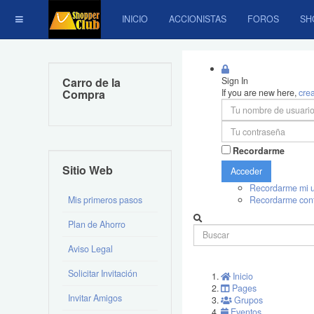
INICIO
ACCIONISTAS
FOROS
SH
Carro de la
Sign In
Compra
If you are new here,
cre
Recordarme
Sitio Web
Acceder
Recordarme mi u
Mis primeros pasos
Recordarme con
Plan de Ahorro
Aviso Legal
Solicitar Invitación
Inicio
Pages
Invitar Amigos
Grupos
Eventos