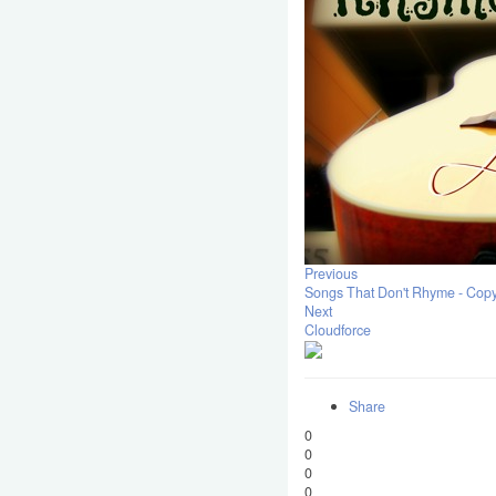
Previous
Songs That Don't Rhyme - Copy
Next
Cloudforce
Share
0
0
0
0