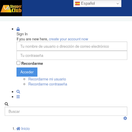
Español
Sign In
If you are new here,
create your account now
Recordarme
Acceder
Recordarme mi usuario
Recordarme contraseña
Inicio