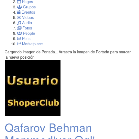
Pages
Grupos
Eventos
Videos
Audio
Fotos
People
Polls
Marketplace
Cargando Imagen de Portada...
Arrastra la Imagen de Portada para marcar
la nueva posición
Qafarov Behman