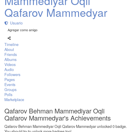
Mammediyar Oqli
Qafarov Mammedyar
Usuario
Agregar como amigo
Timeline
About
Friends
Albums
Videos
Audio
Followers
Pages
Events
Groups
Polls
Marketplace
Qafarov Behman Mammediyar Oqli
Qafarov Mammedyar's Achievements
Qafarov Behman Mammediyar Oqli Qafarov Mammedyar unlocked 0 badge.
You should try to unlock more badges too!