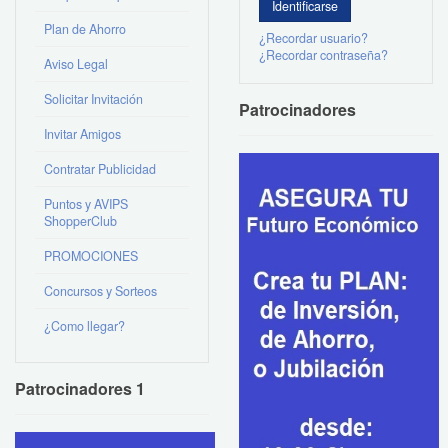
Plan de Ahorro
¿Recordar usuario?
¿Recordar contraseña?
Aviso Legal
Solicitar Invitación
Patrocinadores
Invitar Amigos
Contratar Publicidad
Puntos y AVIPS
ShopperClub
PROMOCIONES
Concursos y Sorteos
¿Como llegar?
Patrocinadores 1