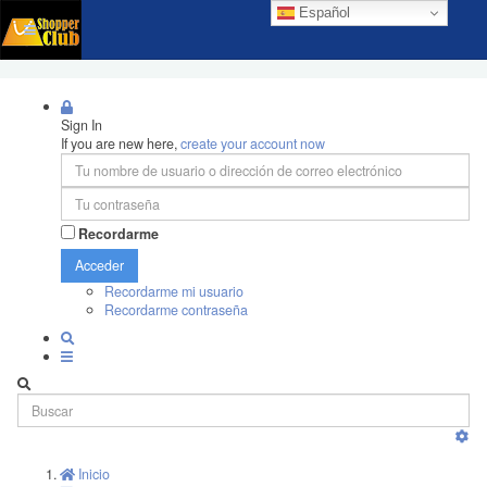
Español
Sign In
If you are new here,
create your account now
Recordarme
Acceder
Recordarme mi usuario
Recordarme contraseña
Inicio