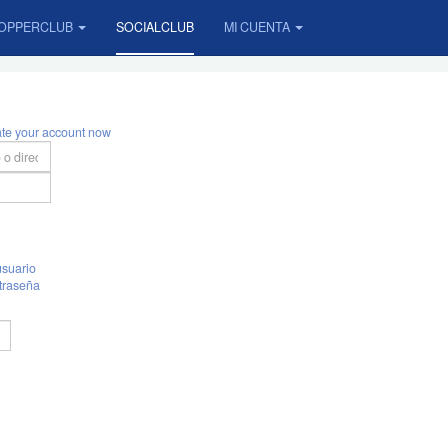
OPPERCLUB
SOCIALCLUB
MI CUENTA
ate your account now
suario
traseña