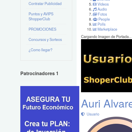
Contratar Publicidad
Videos
Audio
Puntos y AVIPS
Fotos
ShopperClub
People
Polls
PROMOCIONES
Marketplace
Cargando Imagen de Portada...
Concursos y Sorteos
¿Como llegar?
Patrocinadores 1
Auri Alvar
Usuario