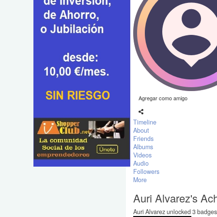
Agregar como amigo
Timeline
About
Friends
Albums
Videos
Audio
Followers
More
Auri Alvarez's A
Auri Alvarez unlocked 3 badges.