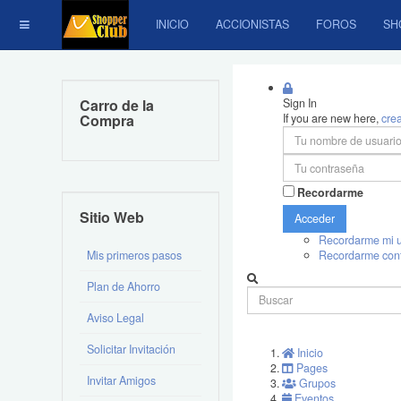
INICIO
ACCIONISTAS
FOROS
SH
Carro de la
Sign In
Compra
If you are new here,
cre
Recordarme
Sitio Web
Acceder
Recordarme mi u
Mis primeros pasos
Recordarme con
Plan de Ahorro
Aviso Legal
Solicitar Invitación
Inicio
Pages
Invitar Amigos
Grupos
Eventos