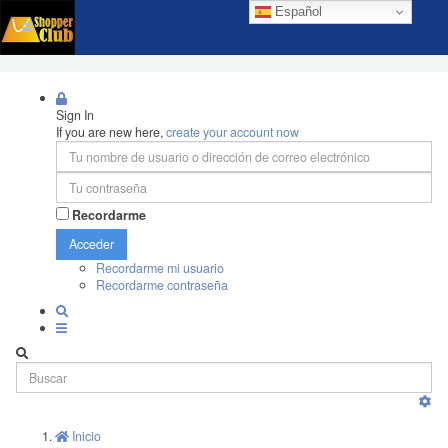
Español
Sign In
If you are new here,
create your account now
Recordarme
Acceder
Recordarme mi usuario
Recordarme contraseña
Inicio