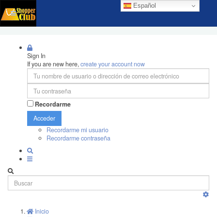
Español
Sign In
If you are new here,
create your account now
Recordarme
Acceder
Recordarme mi usuario
Recordarme contraseña
Inicio