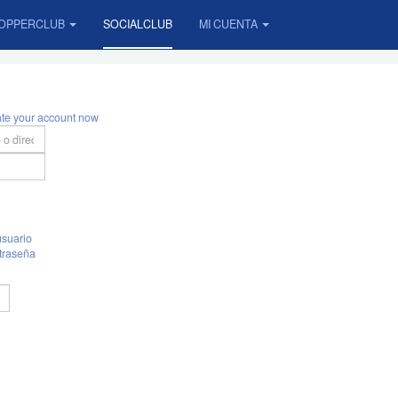
OPPERCLUB
SOCIALCLUB
MI CUENTA
ate your account now
suario
traseña