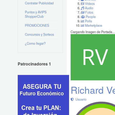
Contratar Publicidad
Videos
Audio
Puntos y AVIPS
Fotos
ShopperClub
People
Polls
PROMOCIONES
Marketplace
Cargando Imagen de Portada...
Concursos y Sorteos
¿Como llegar?
Patrocinadores 1
Richard V
Usuario