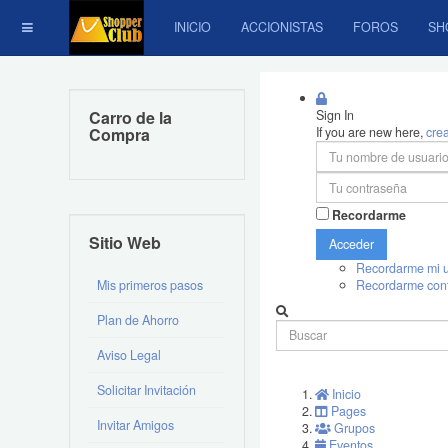
INICIO
ACCIONISTAS
FOROS
SH
Carro de la
Sign In
Compra
If you are new here,
cre
Recordarme
Sitio Web
Acceder
Recordarme mi u
Mis primeros pasos
Recordarme con
Plan de Ahorro
Aviso Legal
Solicitar Invitación
Inicio
Pages
Invitar Amigos
Grupos
Eventos