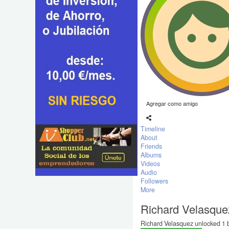
Agregar como amigo
Timeline
About
Friends
Albums
Videos
Audio
Followers
More
Richard Velasque
Richard Velasquez unlocked 1 b