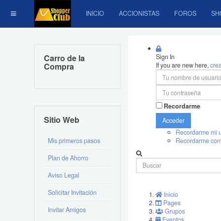
INICIO
ACCIONISTAS
FOROS
SH
Carro de la
Sign In
Compra
If you are new here,
cre
Recordarme
Sitio Web
Acceder
Recordarme mi u
Mis primeros pasos
Recordarme con
Plan de Ahorro
Aviso Legal
Solicitar Invitación
Inicio
Pages
Invitar Amigos
Grupos
Eventos