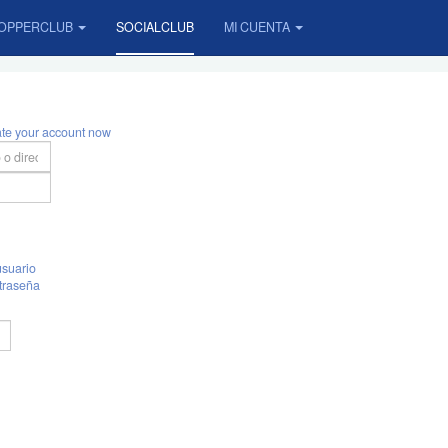
OPPERCLUB
SOCIALCLUB
MI CUENTA
ate your account now
suario
traseña