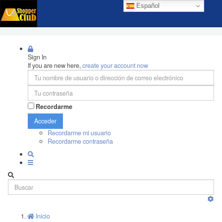
Español
Sign In
If you are new here,
create your account now
Recordarme
Acceder
Recordarme mi usuario
Recordarme contraseña
Inicio