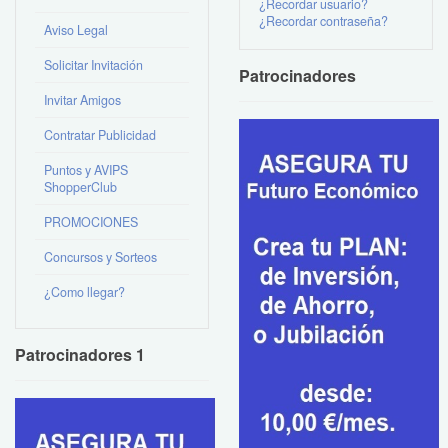
¿Recordar usuario?
¿Recordar contraseña?
Aviso Legal
Solicitar Invitación
Patrocinadores
Invitar Amigos
Contratar Publicidad
Puntos y AVIPS
ShopperClub
PROMOCIONES
Concursos y Sorteos
¿Como llegar?
Patrocinadores 1