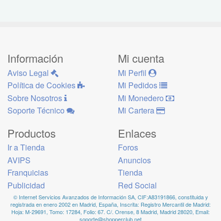
Información
Mi cuenta
Aviso Legal
Mi Perfil
Política de Cookies
Mi Pedidos
Sobre Nosotros
Mi Monedero
Soporte Técnico
Mi Cartera
Productos
Enlaces
Ir a Tienda
Foros
AVIPS
Anuncios
Franquicias
Tienda
Publicidad
Red Social
© Internet Servicios Avanzados de Información SA, CIF:A83191866, constituida y
registrada en enero 2002 en Madrid, España, Inscrita: Registro Mercantil de Madrid:
Hoja: M-29691, Tomo: 17284, Folio: 67. C/. Orense, 8 Madrid, Madrid 28020, Email:
soporte@shopperclub.net