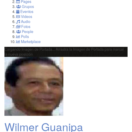
Pages
Grupos
Eventos
Videos
Audio
Fotos
People
Polls
Marketplace
Cargando Imagen de Portada...
Arrastra la Imagen de Portada para marcar
la nueva posición
Wilmer Guanipa