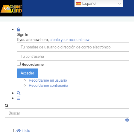
Español
Sign In
If you are new here,
create your account now
Recordarme
Acceder
Recordarme mi usuario
Recordarme contraseña
Inicio