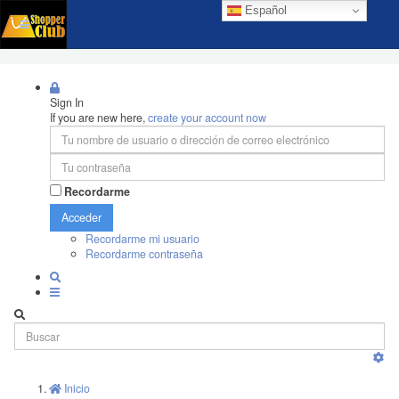
Español
Sign In
If you are new here,
create your account now
Recordarme
Acceder
Recordarme mi usuario
Recordarme contraseña
Inicio