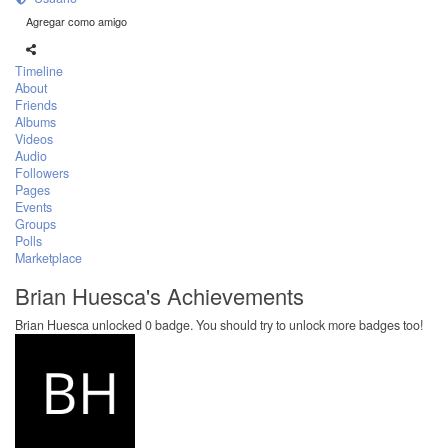
Agregar como amigo
Timeline
About
Friends
Albums
Videos
Audio
Followers
Pages
Events
Groups
Polls
Marketplace
Brian Huesca's Achievements
Brian Huesca unlocked 0 badge. You should try to unlock more badges too!