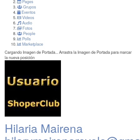
Pages
Grupos
Eventos
Videos
Audio
Fotos
People
Polls
Marketplace
Cargando Imagen de Portada...
Arrastra la Imagen de Portada para marcar
la nueva posición
Hilaria Mairena