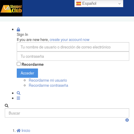
Español
Sign In
If you are new here,
create your account now
Recordarme
Acceder
Recordarme mi usuario
Recordarme contraseña
Inicio