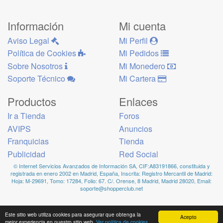
Información
Mi cuenta
Aviso Legal
Mi Perfil
Política de Cookies
Mi Pedidos
Sobre Nosotros
Mi Monedero
Soporte Técnico
Mi Cartera
Productos
Enlaces
Ir a Tienda
Foros
AVIPS
Anuncios
Franquicias
Tienda
Publicidad
Red Social
© Internet Servicios Avanzados de Información SA, CIF:A83191866, constituida y
registrada en enero 2002 en Madrid, España, Inscrita: Registro Mercantil de Madrid:
Hoja: M-29691, Tomo: 17284, Folio: 67. C/. Orense, 8 Madrid, Madrid 28020, Email:
soporte@shopperclub.net
Este sitio web utiliza cookies para asegurar que obtenga la
Acepto
mejor experiencia en nuestro sitio web.
Ver política de cookies