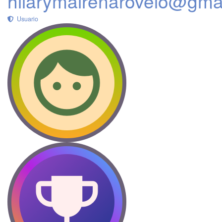
hilarymairenarovelo@gma
Usuario