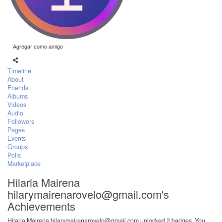
Agregar como amigo
Timeline
About
Friends
Albums
Videos
Audio
Followers
Pages
Events
Groups
Polls
Marketplace
Hilaria Mairena
hilarymairenarovelo@gmail.com's
Achievements
Hilaria Mairena hilarymairenarovelo@gmail.com unlocked 2 badges. You