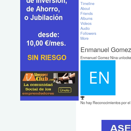
Timeline
About
Friends
Albums
Videos
Audio
Followers
More
Enmanuel Gomez 
Enmanuel Gomez Nina unlocked 
No hay Reconocimientos por e