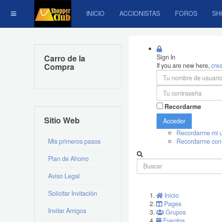
INICIO
ACCIONISTAS
FOROS
SH
Carro de la
Sign In
Compra
If you are new here,
cre
Recordarme
Sitio Web
Acceder
Recordarme mi u
Mis primeros pasos
Recordarme con
Plan de Ahorro
Aviso Legal
Solicitar Invitación
Inicio
Pages
Invitar Amigos
Grupos
Eventos