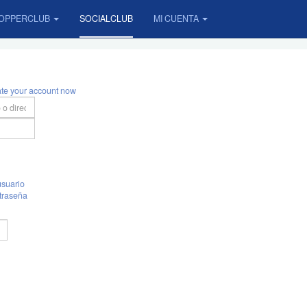
OPPERCLUB
SOCIALCLUB
MI CUENTA
ate your account now
suario
traseña