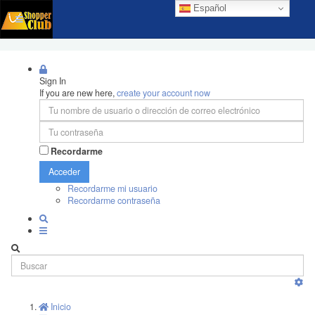
Español
Sign In
If you are new here,
create your account now
Recordarme
Acceder
Recordarme mi usuario
Recordarme contraseña
Inicio